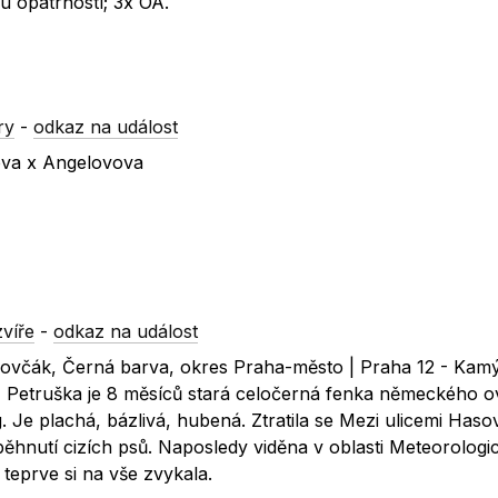
 opatrností; 3x OA.
ry
-
odkaz na událost
vova x Angelovova
víře
-
odkaz na událost
 ovčák, Černá barva, okres Praha-město | Praha 12 - Kamý
, Petruška je 8 měsíců stará celočerná fenka německého o
. Je plachá, bázlivá, hubená. Ztratila se Mezi ulicemi Haso
ěhnutí cizích psů. Naposledy viděna v oblasti Meteorologic
 teprve si na vše zvykala.