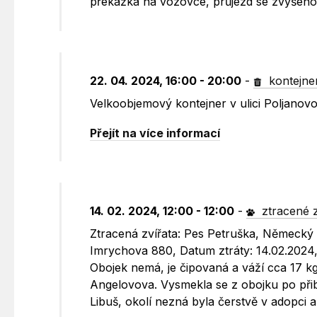
překážka na vozovce, průjezd se zvýšenou
22. 04. 2024, 16:00 - 20:00
-
kontejne
Velkoobjemový kontejner v ulici Poljano
Přejít na více informací
14. 02. 2024, 12:00 - 12:00
-
ztracené z
Ztracená zvířata: Pes Petruška, Německý
Imrychova 880, Datum ztráty: 14.02.2024
Obojek nemá, je čipovaná a váží cca 17 kg
Angelovova. Vysmekla se z obojku po přib
Libuš, okolí nezná byla čerstvě v adopci a