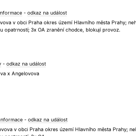
informace
-
odkaz na událost
elovova v obci Praha okres území Hlavního města Prahy; ne
 opatrností; 3x OA zranění chodce, blokují provoz.
y
-
odkaz na událost
vova x Angelovova
informace
-
odkaz na událost
elovova v obci Praha okres území Hlavního města Prahy; ne