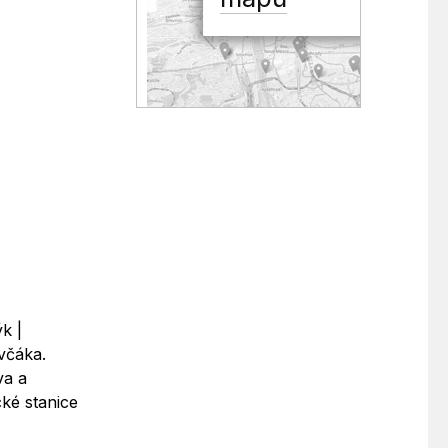
k |
včáka.
va a
ké stanice