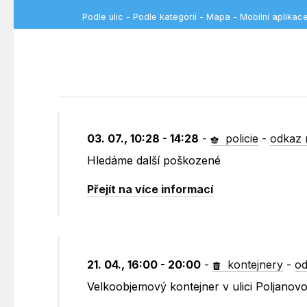
Podle ulic
-
Podle kategorií
-
Mapa
-
Mobilní aplikac
03. 07., 10:28 - 14:28
-
policie
-
odkaz 
Hledáme další poškozené
Přejít na více informací
21. 04., 16:00 - 20:00
-
kontejnery
-
od
Velkoobjemový kontejner v ulici Poljano