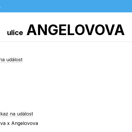
e
ANGELOVOVA
ulice
na událost
kaz na událost
vova x Angelovova