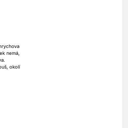
Imrychova
jek nemá,
va.
buš, okolí