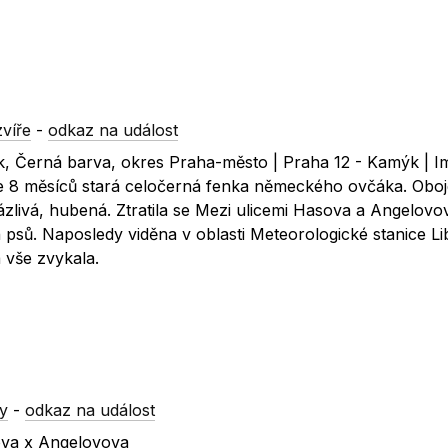
víře
-
odkaz na událost
, Černá barva, okres Praha-město | Praha 12 - Kamýk | 
 je 8 měsíců stará celočerná fenka německého ovčáka. Obo
ázlivá, hubená. Ztratila se Mezi ulicemi Hasova a Angelovo
 psů. Naposledy viděna v oblasti Meteorologické stanice Li
 vše zvykala.
y
-
odkaz na událost
vova x Angelovova