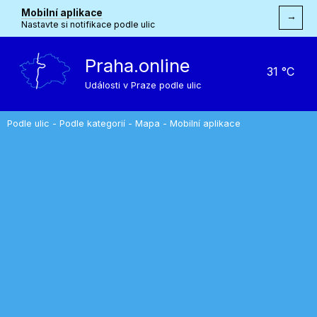
Mobilní aplikace
→
Nastavte si notifikace podle ulic
Praha.online
31 °C
Události v Praze podle ulic
Podle ulic
-
Podle kategorií
-
Mapa
-
Mobilní aplikace