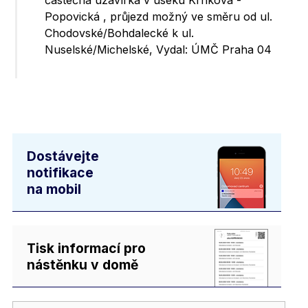
částečná uzavírka v úseku Krnkova -
Popovická , průjezd možný ve směru od ul.
Chodovské/Bohdalecké k ul.
Nuselské/Michelské, Vydal: ÚMČ Praha 04
Dostávejte
notifikace
na mobil
Tisk informací pro
nástěnku v domě