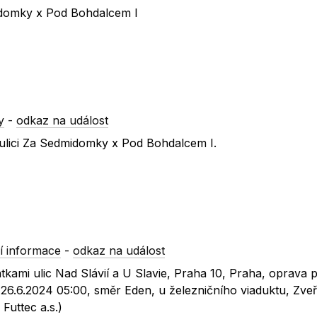
idomky x Pod Bohdalcem I
y
-
odkaz na událost
ulici Za Sedmidomky x Pod Bohdalcem I.
í informace
-
odkaz na událost
atkami ulic Nad Slávií a U Slavie, Praha 10, Praha, oprava
26.6.2024 05:00, směr Eden, u železničního viaduktu, Zveř
Futtec a.s.)