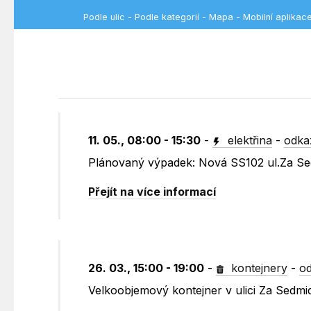
Podle ulic
-
Podle kategorií
-
Mapa
-
Mobilní aplikac
11. 05., 08:00 - 15:30
-
elektřina
-
odka
Plánovaný výpadek: Nová SS102 ul.Za S
Přejít na více informací
26. 03., 15:00 - 19:00
-
kontejnery
-
od
Velkoobjemový kontejner v ulici Za Sedm