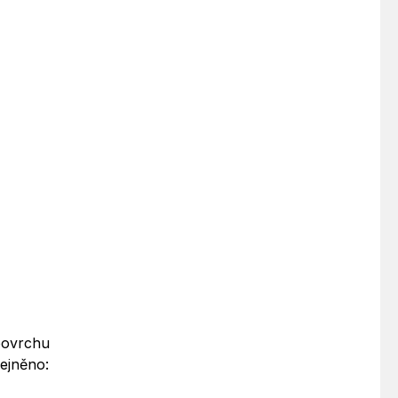
 povrchu
ejněno: