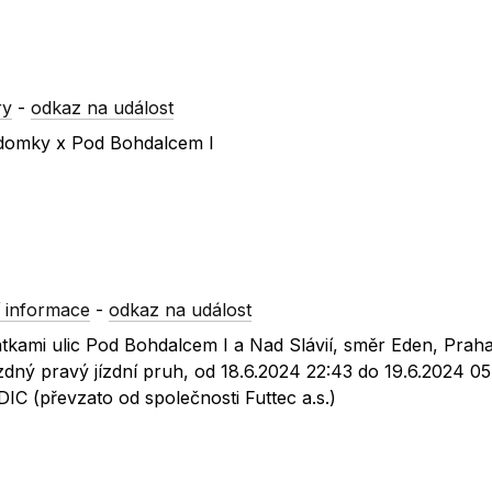
ry
-
odkaz na událost
idomky x Pod Bohdalcem I
 informace
-
odkaz na událost
atkami ulic Pod Bohdalcem I a Nad Slávií, směr Eden, Praha
ný pravý jízdní pruh, od 18.6.2024 22:43 do 19.6.2024 05
IC (převzato od společnosti Futtec a.s.)