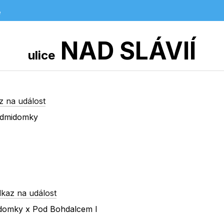
e
NAD SLÁVIÍ
ulice
z na událost
edmidomky
kaz na událost
idomky x Pod Bohdalcem I