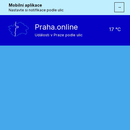
Mobilní aplikace
→
Nastavte si notifikace podle ulic
Praha.online
17 °C
Události v Praze podle ulic