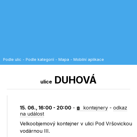
Podle ulic
-
Podle kategorií
-
Mapa
-
Mobilní aplikace
DUHOVÁ
ulice
15. 06., 16:00 - 20:00
-
kontejnery
-
odkaz
na událost
Velkoobjemový kontejner v ulici Pod Vršovickou
vodárnou III.