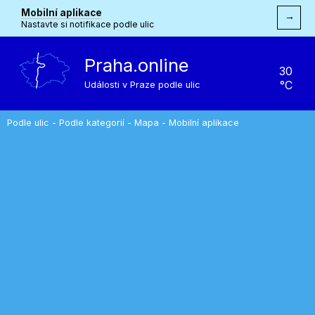
Mobilní aplikace
→
Nastavte si notifikace podle ulic
Praha.online
30
°C
Události v Praze podle ulic
Podle ulic
-
Podle kategorií
-
Mapa
-
Mobilní aplikace