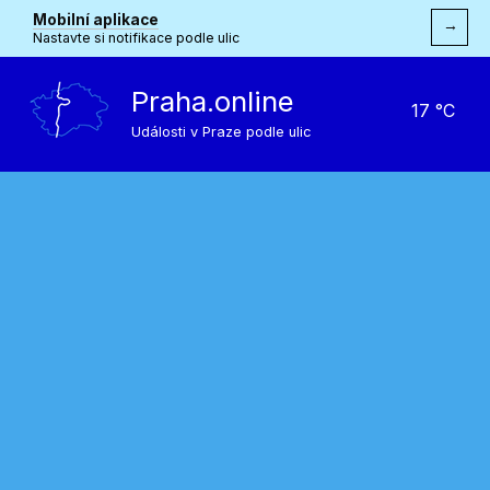
Mobilní aplikace
→
Nastavte si notifikace podle ulic
Praha.online
17 °C
Události v Praze podle ulic