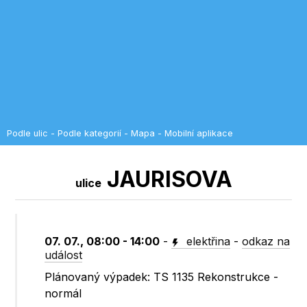
Podle ulic
-
Podle kategorií
-
Mapa
-
Mobilní aplikace
JAURISOVA
ulice
07. 07., 08:00 - 14:00
-
elektřina
-
odkaz na
událost
Plánovaný výpadek: TS 1135 Rekonstrukce -
normál