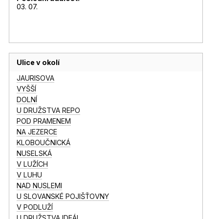
03. 07.
Ulice v okolí
JAURISOVA
VYŠŠÍ
DOLNÍ
U DRUŽSTVA REPO
POD PRAMENEM
NA JEZERCE
KLOBOUČNICKÁ
NUSELSKÁ
V LUŽÍCH
V LUHU
NAD NUSLEMI
U SLOVANSKÉ POJIŠŤOVNY
V PODLUŽÍ
U DRUŽSTVA IDEÁL