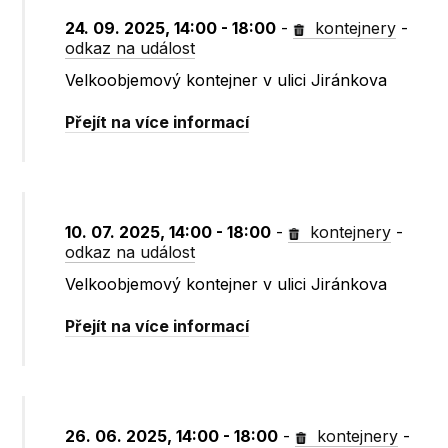
24. 09. 2025, 14:00 - 18:00
-
kontejnery
-
odkaz na událost
Velkoobjemový kontejner v ulici Jiránkova
Přejít na více informací
10. 07. 2025, 14:00 - 18:00
-
kontejnery
-
odkaz na událost
Velkoobjemový kontejner v ulici Jiránkova
Přejít na více informací
26. 06. 2025, 14:00 - 18:00
-
kontejnery
-