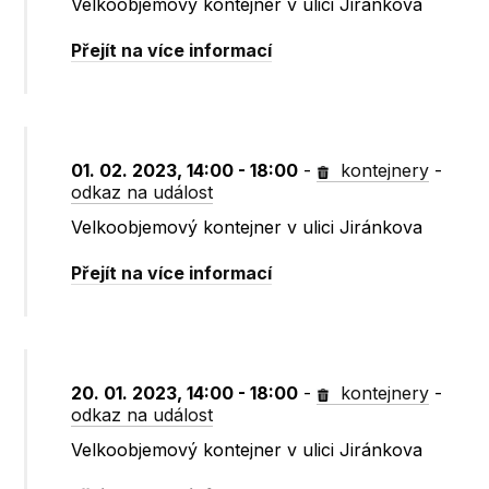
Velkoobjemový kontejner v ulici Jiránkova
Přejít na více informací
01. 02. 2023, 14:00 - 18:00
-
kontejnery
-
odkaz na událost
Velkoobjemový kontejner v ulici Jiránkova
Přejít na více informací
20. 01. 2023, 14:00 - 18:00
-
kontejnery
-
odkaz na událost
Velkoobjemový kontejner v ulici Jiránkova