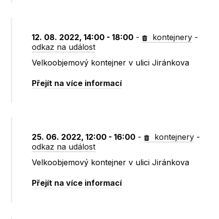
12. 08. 2022, 14:00 - 18:00
-
kontejnery
-
odkaz na událost
Velkoobjemový kontejner v ulici Jiránkova
Přejít na více informací
25. 06. 2022, 12:00 - 16:00
-
kontejnery
-
odkaz na událost
Velkoobjemový kontejner v ulici Jiránkova
Přejít na více informací