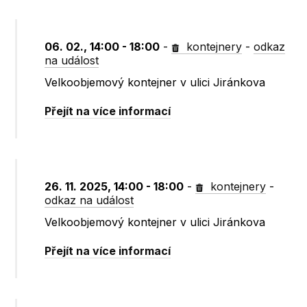
06. 02., 14:00 - 18:00
-
kontejnery
-
odkaz
na událost
Velkoobjemový kontejner v ulici Jiránkova
Přejít na více informací
26. 11. 2025, 14:00 - 18:00
-
kontejnery
-
odkaz na událost
Velkoobjemový kontejner v ulici Jiránkova
Přejít na více informací