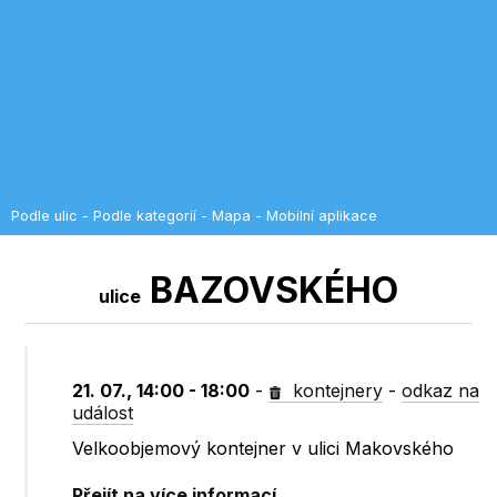
Podle ulic
-
Podle kategorií
-
Mapa
-
Mobilní aplikace
BAZOVSKÉHO
ulice
21. 07., 14:00 - 18:00
-
kontejnery
-
odkaz na
událost
Velkoobjemový kontejner v ulici Makovského
Přejít na více informací