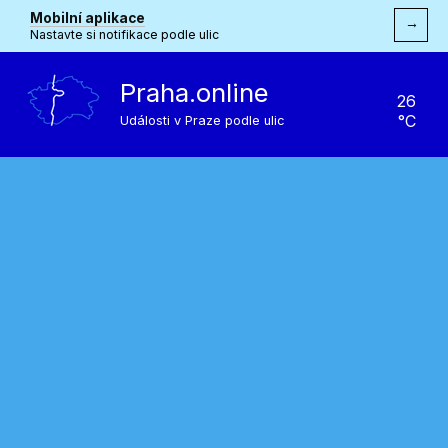
Mobilní aplikace
→
Nastavte si notifikace podle ulic
Praha.online
26
°C
Události v Praze podle ulic