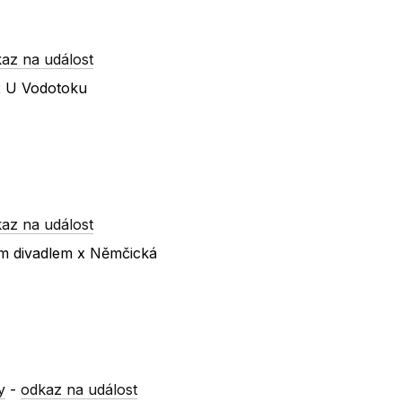
az na událost
 x U Vodotoku
az na událost
ím divadlem x Němčická
y
-
odkaz na událost