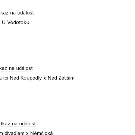
kaz na událost
 x U Vodotoku
kaz na událost
lici Nad Koupadly x Nad Zátiším
dkaz na událost
ím divadlem x Němčická