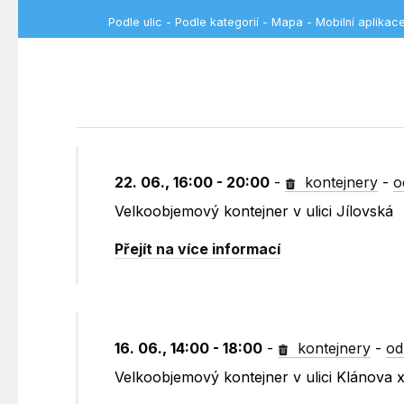
Podle ulic
-
Podle kategorií
-
Mapa
-
Mobilní aplikac
22. 06., 16:00 - 20:00
-
kontejnery
-
o
Velkoobjemový kontejner v ulici Jílovská
Přejít na více informací
16. 06., 14:00 - 18:00
-
kontejnery
-
od
Velkoobjemový kontejner v ulici Klánova