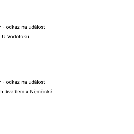
y
-
odkaz na událost
 x U Vodotoku
y
-
odkaz na událost
ím divadlem x Němčická