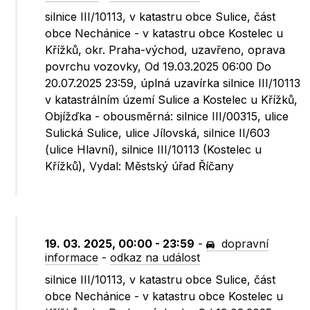
silnice III/10113, v katastru obce Sulice, část
obce Nechánice - v katastru obce Kostelec u
Křížků, okr. Praha-východ, uzavřeno, oprava
povrchu vozovky, Od 19.03.2025 06:00 Do
20.07.2025 23:59, úplná uzavírka silnice III/10113
v katastrálním území Sulice a Kostelec u Křížků,
Objížďka - obousměrná: silnice III/00315, ulice
Sulická Sulice, ulice Jílovská, silnice II/603
(ulice Hlavní), silnice III/10113 (Kostelec u
Křížků), Vydal: Městský úřad Říčany
19. 03. 2025, 00:00 - 23:59
-
dopravní
informace
-
odkaz na událost
silnice III/10113, v katastru obce Sulice, část
obce Nechánice - v katastru obce Kostelec u