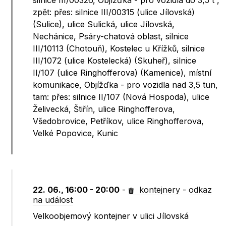
silnice III/00326, Objížďka - pro vozidla do 3,5 t ,
zpět: přes: silnice III/00315 (ulice Jílovská)
(Sulice), ulice Sulická, ulice Jílovská,
Nechánice, Psáry-chatová oblast, silnice
III/10113 (Chotouň), Kostelec u Křížků, silnice
III/1072 (ulice Kostelecká) (Skuheř), silnice
II/107 (ulice Ringhofferova) (Kamenice), místní
komunikace, Objížďka - pro vozidla nad 3,5 tun,
tam: přes: silnice II/107 (Nová Hospoda), ulice
Želivecká, Štiřín, ulice Ringhofferova,
Všedobrovice, Petříkov, ulice Ringhofferova,
Velké Popovice, Kunic
22. 06., 16:00 - 20:00
-
kontejnery
-
odkaz
na událost
Velkoobjemový kontejner v ulici Jílovská