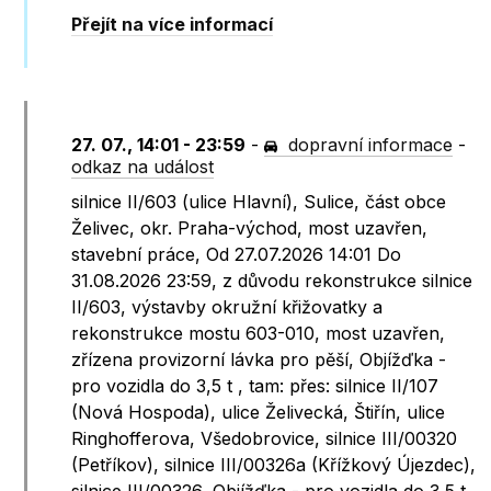
Přejít na více informací
27. 07., 14:01 - 23:59
-
dopravní informace
-
odkaz na událost
silnice II/603 (ulice Hlavní), Sulice, část obce
Želivec, okr. Praha-východ, most uzavřen,
stavební práce, Od 27.07.2026 14:01 Do
31.08.2026 23:59, z důvodu rekonstrukce silnice
II/603, výstavby okružní křižovatky a
rekonstrukce mostu 603-010, most uzavřen,
zřízena provizorní lávka pro pěší, Objížďka -
pro vozidla do 3,5 t , tam: přes: silnice II/107
(Nová Hospoda), ulice Želivecká, Štiřín, ulice
Ringhofferova, Všedobrovice, silnice III/00320
(Petříkov), silnice III/00326a (Křížkový Újezdec),