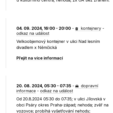
u kulturního centra; nehoda; 2x OA bez zranění.
04. 09. 2024, 16:00 - 20:00
-
kontejnery
-
odkaz na událost
Velkoobjemový kontejner v ulici Nad lesním
divadlem x Němčická
Přejít na více informací
20. 08. 2024, 05:30 - 07:35
-
dopravní
informace
-
odkaz na událost
Od 20.8.2024 05:30 do 07:35; v ulici Jílovská v
obci Psáry okres Praha-západ; nehoda; zvěř na
vozovce; probíhá vyšetřování nehody;