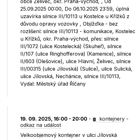
obce Želivec, okr. Praha-východ, , Od
25.09.2025 00:00, Do 06.10.2025 23:59, úplná
uzavírka silnice III/10113 u Kostelce u Křížků z
důvodu opravy vozovky , Objížďka - bez
rozlišení: silnice III/10113 - komunikace, Kostelec
u Křížků, okr. Praha-východ, přes: silnice
III/1072 (ulice Kostelecká) (Skuheř), silnice
II/107 (ulice Ringhofferova) (Kamenice), silnice
II/603 (Olešovice), ulice Hlavní, Želivec, silnice
III/00315 (ulice Jílovská) (Sulice), ulice Sulická,
ulice Jílovská, Nechánice, silnice III/10113,
Vydal: Městský úřad Říčany
19. 09. 2025, 16:00 - 20:00
-
kontejnery
-
odkaz na událost
Velkoobjemový kontejner v ulici Jílovská