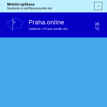
Mobilní aplikace
→
Nastavte si notifikace podle ulic
Praha.online
26
°C
Události v Praze podle ulic