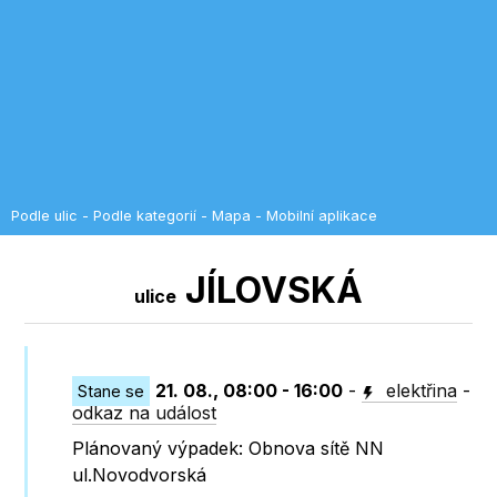
Podle ulic
-
Podle kategorií
-
Mapa
-
Mobilní aplikace
JÍLOVSKÁ
ulice
21. 08., 08:00 - 16:00
-
elektřina
-
Stane se
odkaz na událost
Plánovaný výpadek: Obnova sítě NN
ul.Novodvorská