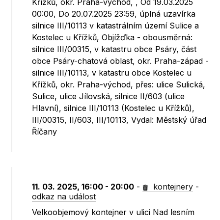
Křížků, okr. Praha-východ, , Od 19.03.2025
00:00, Do 20.07.2025 23:59, úplná uzavírka
silnice III/10113 v katastrálním území Sulice a
Kostelec u Křížků, Objížďka - obousměrná:
silnice III/00315, v katastru obce Psáry, část
obce Psáry-chatová oblast, okr. Praha-západ -
silnice III/10113, v katastru obce Kostelec u
Křížků, okr. Praha-východ, přes: ulice Sulická,
Sulice, ulice Jílovská, silnice II/603 (ulice
Hlavní), silnice III/10113 (Kostelec u Křížků),
III/00315, II/603, III/10113, Vydal: Městský úřad
Říčany
11. 03. 2025, 16:00 - 20:00
-
kontejnery
-
odkaz na událost
Velkoobjemový kontejner v ulici Nad lesním