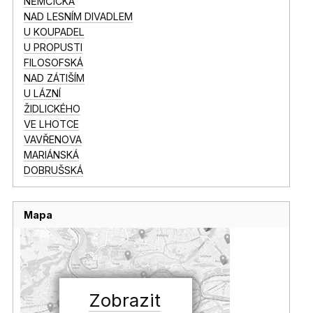
NĚMČICKÁ
NAD LESNÍM DIVADLEM
U KOUPADEL
U PROPUSTI
FILOSOFSKÁ
NAD ZÁTIŠÍM
U LÁZNÍ
ŽIDLICKÉHO
VE LHOTCE
VAVŘENOVA
MARIÁNSKÁ
DOBRUŠSKÁ
Mapa
Zobrazit