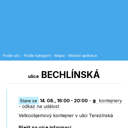
Podle ulic
-
Podle kategorií
-
Mapa
-
Mobilní aplikace
BECHLÍNSKÁ
ulice
14. 08., 16:00 - 20:00
-
kontejnery
Stane se
-
odkaz na událost
Velkoobjemový kontejner v ulici Terezínská
Přejít na více informací