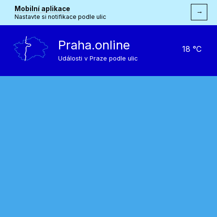
Mobilní aplikace
→
Nastavte si notifikace podle ulic
Praha.online
18 °C
Události v Praze podle ulic