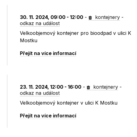
30. 11. 2024, 09:00 - 12:00
-
kontejnery
-
odkaz na událost
Velkoobjemový kontejner pro bioodpad v ulici K
Mostku
Přejít na více informací
23. 11. 2024, 12:00 - 16:00
-
kontejnery
-
odkaz na událost
Velkoobjemový kontejner v ulici K Mostku
Přejít na více informací