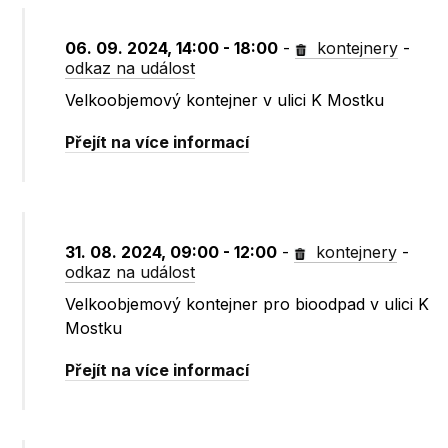
06. 09. 2024, 14:00 - 18:00
-
kontejnery
-
odkaz na událost
Velkoobjemový kontejner v ulici K Mostku
Přejít na více informací
31. 08. 2024, 09:00 - 12:00
-
kontejnery
-
odkaz na událost
Velkoobjemový kontejner pro bioodpad v ulici K
Mostku
Přejít na více informací