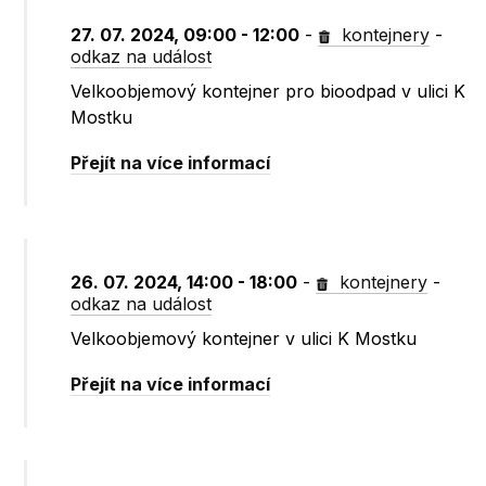
27. 07. 2024, 09:00 - 12:00
-
kontejnery
-
odkaz na událost
Velkoobjemový kontejner pro bioodpad v ulici K
Mostku
Přejít na více informací
26. 07. 2024, 14:00 - 18:00
-
kontejnery
-
odkaz na událost
Velkoobjemový kontejner v ulici K Mostku
Přejít na více informací