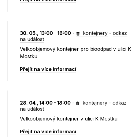
30. 05., 13:00 - 16:00
-
kontejnery
-
odkaz
na událost
Velkoobjemový kontejner pro bioodpad v ulici K
Mostku
Přejít na více informací
28. 04., 14:00 - 18:00
-
kontejnery
-
odkaz
na událost
Velkoobjemový kontejner v ulici K Mostku
Přejít na více informací