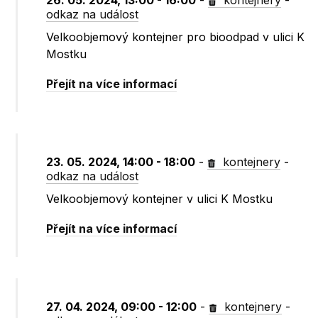
26. 05. 2024, 13:00 - 16:00
-
kontejnery
-
odkaz na událost
Velkoobjemový kontejner pro bioodpad v ulici K
Mostku
Přejít na více informací
23. 05. 2024, 14:00 - 18:00
-
kontejnery
-
odkaz na událost
Velkoobjemový kontejner v ulici K Mostku
Přejít na více informací
27. 04. 2024, 09:00 - 12:00
-
kontejnery
-