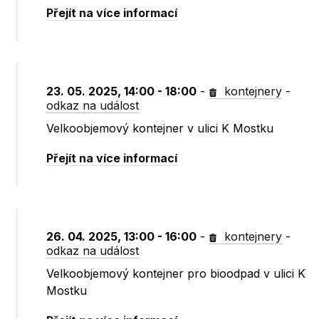
Přejít na více informací
23. 05. 2025, 14:00 - 18:00
-
kontejnery
-
odkaz na událost
Velkoobjemový kontejner v ulici K Mostku
Přejít na více informací
26. 04. 2025, 13:00 - 16:00
-
kontejnery
-
odkaz na událost
Velkoobjemový kontejner pro bioodpad v ulici K
Mostku