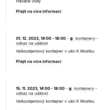
Havárie vody
Přejít na více informací
01. 12. 2023, 14:00 - 18:00
-
kontejnery
-
odkaz na událost
Velkoobjemový kontejner v ulici K Mostku
Přejít na více informací
15. 11. 2023, 14:00 - 18:00
-
kontejnery
-
odkaz na událost
Velkoobjemový kontejner v ulici K Mostku