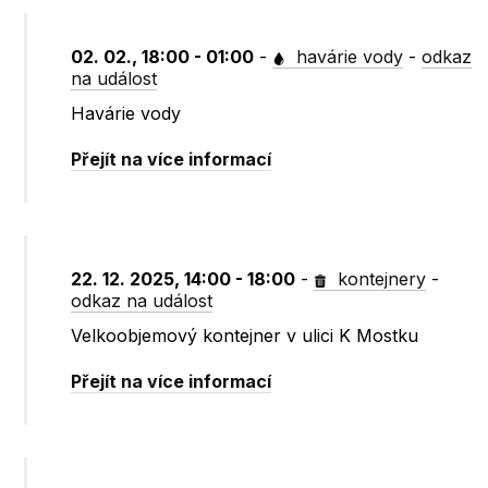
02. 02., 18:00 - 01:00
-
havárie vody
-
odkaz
na událost
Havárie vody
Přejít na více informací
22. 12. 2025, 14:00 - 18:00
-
kontejnery
-
odkaz na událost
Velkoobjemový kontejner v ulici K Mostku
Přejít na více informací