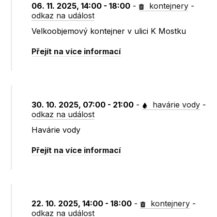
06. 11. 2025, 14:00 - 18:00
-
kontejnery
-
odkaz na událost
Velkoobjemový kontejner v ulici K Mostku
Přejít na více informací
30. 10. 2025, 07:00 - 21:00
-
havárie vody
-
odkaz na událost
Havárie vody
Přejít na více informací
22. 10. 2025, 14:00 - 18:00
-
kontejnery
-
odkaz na událost