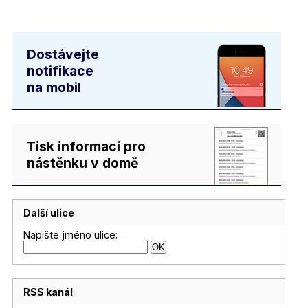
Dostávejte
notifikace
na mobil
Tisk informací pro
nástěnku v domě
Další ulice
Napište jméno ulice:
RSS kanál