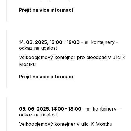
Přejít na více informací
14. 06. 2025, 13:00 - 16:00
-
kontejnery
-
odkaz na událost
Velkoobjemový kontejner pro bioodpad v ulici K
Mostku
Přejít na více informací
05. 06. 2025, 14:00 - 18:00
-
kontejnery
-
odkaz na událost
Velkoobjemový kontejner v ulici K Mostku