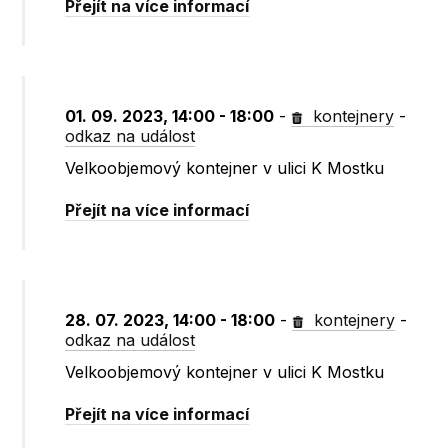
Přejít na více informací
01. 09. 2023, 14:00 - 18:00
-
kontejnery
-
odkaz na událost
Velkoobjemový kontejner v ulici K Mostku
Přejít na více informací
28. 07. 2023, 14:00 - 18:00
-
kontejnery
-
odkaz na událost
Velkoobjemový kontejner v ulici K Mostku
Přejít na více informací