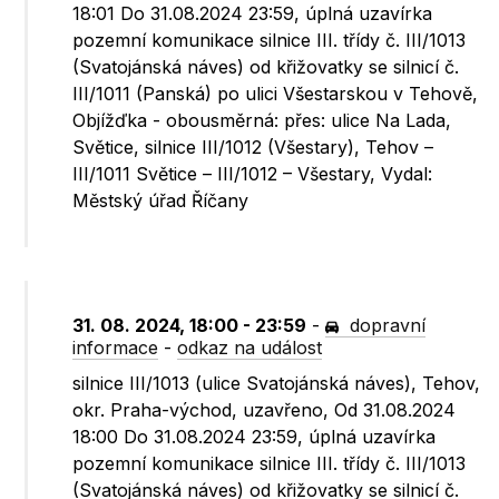
18:01 Do 31.08.2024 23:59, úplná uzavírka
pozemní komunikace silnice III. třídy č. III/1013
(Svatojánská náves) od křižovatky se silnicí č.
III/1011 (Panská) po ulici Všestarskou v Tehově,
Objížďka - obousměrná: přes: ulice Na Lada,
Světice, silnice III/1012 (Všestary), Tehov –
III/1011 Světice – III/1012 – Všestary, Vydal:
Městský úřad Říčany
31. 08. 2024, 18:00 - 23:59
-
dopravní
informace
-
odkaz na událost
silnice III/1013 (ulice Svatojánská náves), Tehov,
okr. Praha-východ, uzavřeno, Od 31.08.2024
18:00 Do 31.08.2024 23:59, úplná uzavírka
pozemní komunikace silnice III. třídy č. III/1013
(Svatojánská náves) od křižovatky se silnicí č.