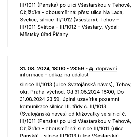
III/1011 (Panská) po ulici Všestarskou v Tehově,
Objížďka - obousměrná: přes: ulice Na Lada,
Světice, silnice III/1012 (Všestary), Tehov –
III/1011 Světice – III/1012 – Všestary, Vydal:
Městský úřad Říčany
31. 08. 2024, 18:00 - 23:59
-
dopravní
informace
-
odkaz na událost
silnice III/1013 (ulice Svatojánská náves), Tehov,
okr. Praha-východ, Od 31.08.2024 18:00, Do
31.08.2024 23:59, úplná uzavírka pozemní
komunikace silnice III. třídy č. III/1013
(Svatojánská náves) od křižovatky se silnicí č.
III/1011 (Panská) po ulici Všestarskou v Tehově,
Objížďka - obousměrná: silnice III/1011 (ulice
Panská) - silnice III/1013 (ulice Všestarská),