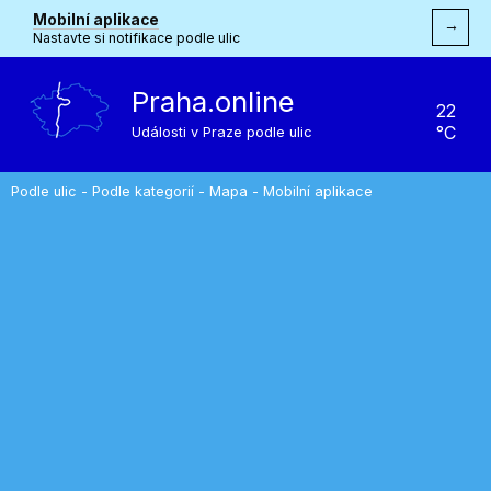
Mobilní aplikace
→
Nastavte si notifikace podle ulic
Praha.online
22
°C
Události v Praze podle ulic
Podle ulic
-
Podle kategorií
-
Mapa
-
Mobilní aplikace