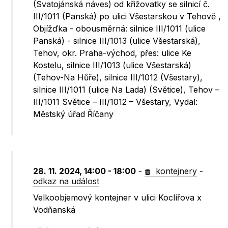
(Svatojánská náves) od křižovatky se silnicí č.
III/1011 (Panská) po ulici Všestarskou v Tehově ,
Objížďka - obousměrná: silnice III/1011 (ulice
Panská) - silnice III/1013 (ulice Všestarská),
Tehov, okr. Praha-východ, přes: ulice Ke
Kostelu, silnice III/1013 (ulice Všestarská)
(Tehov-Na Hůře), silnice III/1012 (Všestary),
silnice III/1011 (ulice Na Lada) (Světice), Tehov –
III/1011 Světice – III/1012 – Všestary, Vydal:
Městský úřad Říčany
28. 11. 2024, 14:00 - 18:00
-
kontejnery
-
odkaz na událost
Velkoobjemový kontejner v ulici Koclířova x
Vodňanská