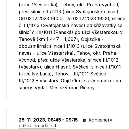
(ulice Všestarská), Tehov, okr. Praha-východ,
přes: silnice III/1013 (ulice Svatojánská náves),
Od 03.12.2023 14:00, Do 03.12.2023 18:00, silnice
č. III/1013 (Svatojánská náves) od křižovatky se
silnicí č. III/1011 (Panská) po ulici Všestarskou v
Tehově (km 1,447 – 1,697), Objížďka -
obousměrná: silnice III/1013 (ulice Svatojánská
náves - ulice Všestarská), Tehov, okr. Praha-
východ, přes: ulice Všestarská, silnice III/1012
(Všestary), ulice Hlavní, Světice, silnice III/1011
(ulice Na Lada), Tehov – III/1011 Světice –
III/1012 – Všestary. Objížďka je určena pro oba
směry. Vydal: Městský úřad Říčany
25. 11. 2023, 08:45 - 09:15
-
kontejnery
-
odkaz na událost