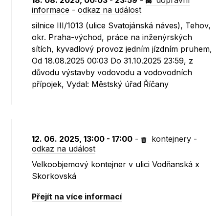
18. 08. 2025, 00:03 - 23:59
-
dopravní
informace
-
odkaz na událost
silnice III/1013 (ulice Svatojánská náves), Tehov,
okr. Praha-východ, práce na inženýrských
sítích, kyvadlový provoz jedním jízdním pruhem,
Od 18.08.2025 00:03 Do 31.10.2025 23:59, z
důvodu výstavby vodovodu a vodovodních
přípojek, Vydal: Městský úřad Říčany
12. 06. 2025, 13:00 - 17:00
-
kontejnery
-
odkaz na událost
Velkoobjemový kontejner v ulici Vodňanská x
Skorkovská
Přejít na více informací