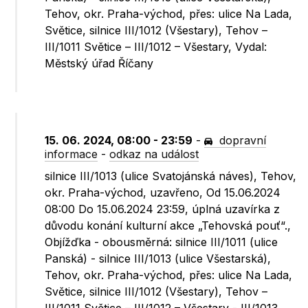
Tehov, okr. Praha-východ, přes: ulice Na Lada,
Světice, silnice III/1012 (Všestary), Tehov –
III/1011 Světice – III/1012 – Všestary, Vydal:
Městský úřad Říčany
15. 06. 2024, 08:00 - 23:59
-
dopravní
informace
-
odkaz na událost
silnice III/1013 (ulice Svatojánská náves), Tehov,
okr. Praha-východ, uzavřeno, Od 15.06.2024
08:00 Do 15.06.2024 23:59, úplná uzavírka z
důvodu konání kulturní akce „Tehovská pouť“.,
Objížďka - obousměrná: silnice III/1011 (ulice
Panská) - silnice III/1013 (ulice Všestarská),
Tehov, okr. Praha-východ, přes: ulice Na Lada,
Světice, silnice III/1012 (Všestary), Tehov –