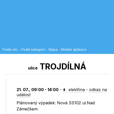
Podle ulic
-
Podle kategorií
-
Mapa
-
Mobilní aplikace
TROJDÍLNÁ
ulice
21. 07., 09:00 - 14:00
-
elektřina
-
odkaz na
událost
Plánovaný výpadek: Nová SS102 ul.Nad
Zámečkem