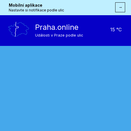
Mobilní aplikace
→
Nastavte si notifikace podle ulic
Praha.online
15 °C
Události v Praze podle ulic