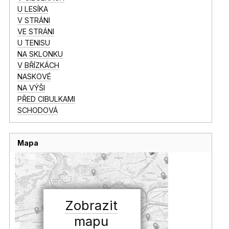
U LESÍKA
V STRÁNI
VE STRÁNI
U TENISU
NA SKLONKU
V BŘÍZKÁCH
NASKOVÉ
NA VÝŠI
PŘED CIBULKAMI
SCHODOVÁ
Mapa
Zobrazit
mapu