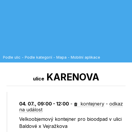
Podle ulic
-
Podle kategorií
-
Mapa
-
Mobilní aplikace
KARENOVA
ulice
04. 07., 09:00 - 12:00
-
kontejnery
-
odkaz
na událost
Velkoobjemový kontejner pro bioodpad v ulici
Baldové x Vejražkova