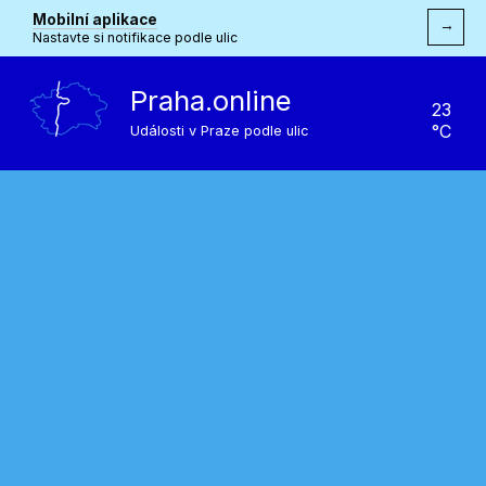
Mobilní aplikace
→
Nastavte si notifikace podle ulic
Praha.online
23
°C
Události v Praze podle ulic