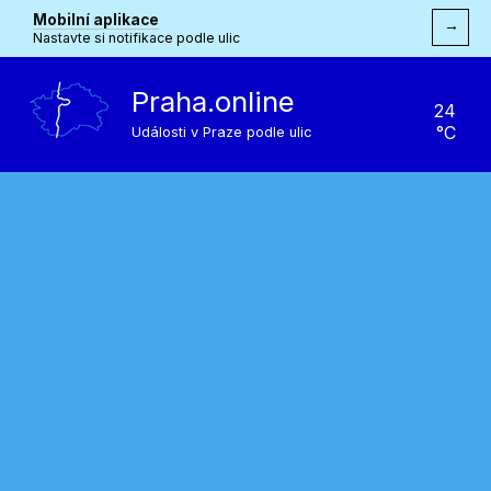
Mobilní aplikace
→
Nastavte si notifikace podle ulic
Praha.online
24
°C
Události v Praze podle ulic