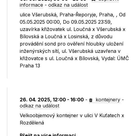
informace
-
odkaz na událost
ulice Všerubská, Praha-Řeporyje, Praha, , Od
05.05.2025 00:00, Do 09.05.2025 23:59,
uzavírka křižovatek ul. Loučná x Všerubská x
Bílovská a Loučná x Losinská, z důvodu
provádění sond pro ověření hloubky uložení
inženýrských sítí, ul. Všerubská uzavřena v
křižovatce s ul. Loučná x Bílovská, Vydal: ÚMČ
Praha 13
26. 04. 2025, 12:00 - 16:00
-
kontejnery
-
odkaz na událost
Velkoobjemový kontejner v ulici V Kuťatech x
Rozdělená
Přejít na více informací