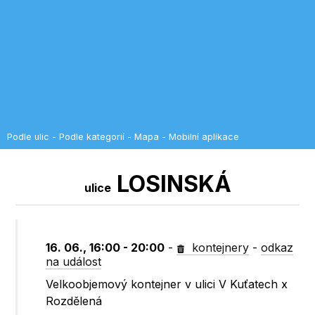
Podle ulic
-
Podle kategorií
-
Mapa
-
Mobilní aplikace
LOSINSKÁ
ulice
16. 06., 16:00 - 20:00
-
kontejnery
-
odkaz
na událost
Velkoobjemový kontejner v ulici V Kuťatech x
Rozdělená