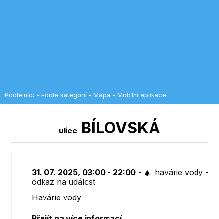
Podle ulic
-
Podle kategorií
-
Mapa
-
Mobilní aplikace
BÍLOVSKÁ
ulice
31. 07. 2025, 03:00 - 22:00
-
havárie vody
-
odkaz na událost
Havárie vody
Přejít na více informací