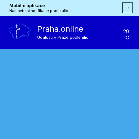
Mobilní aplikace
→
Nastavte si notifikace podle ulic
Praha.online
20
°C
Události v Praze podle ulic