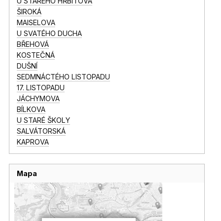
U STARÉHO HŘBITOVA
ŠIROKÁ
MAISELOVA
U SVATÉHO DUCHA
BŘEHOVÁ
KOSTEČNÁ
DUŠNÍ
SEDMNÁCTÉHO LISTOPADU
17. LISTOPADU
JÁCHYMOVA
BÍLKOVA
U STARÉ ŠKOLY
SALVÁTORSKÁ
KAPROVA
Mapa