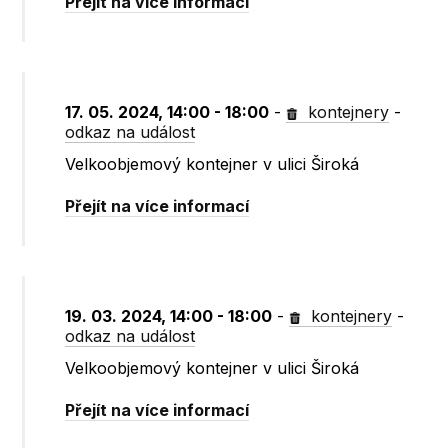
Přejít na více informací
17. 05. 2024, 14:00 - 18:00
-
kontejnery
-
odkaz na událost
Velkoobjemový kontejner v ulici Široká
Přejít na více informací
19. 03. 2024, 14:00 - 18:00
-
kontejnery
-
odkaz na událost
Velkoobjemový kontejner v ulici Široká
Přejít na více informací