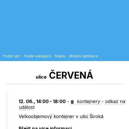
Podle ulic
-
Podle kategorií
-
Mapa
-
Mobilní aplikace
ČERVENÁ
ulice
12. 06., 14:00 - 18:00
-
kontejnery
-
odkaz na
událost
Velkoobjemový kontejner v ulici Široká
Přejít na více informací