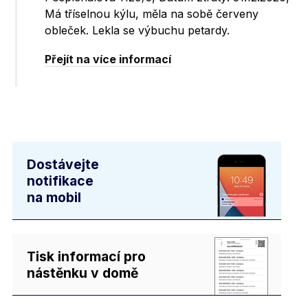
Má tříselnou kýlu, měla na sobě červeny
obleček. Lekla se výbuchu petardy.
Přejít na více informací
Dostávejte
notifikace
na mobil
Tisk informací pro
nástěnku v domě