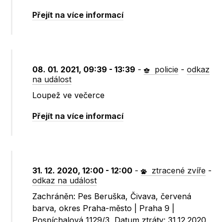
Přejít na více informací
08. 01. 2021, 09:39 - 13:39
-
policie
-
odkaz
na událost
Loupež ve večerce
Přejít na více informací
31. 12. 2020, 12:00 - 12:00
-
ztracené zvíře
-
odkaz na událost
Zachráněn: Pes Beruška, Čivava, červená
barva, okres Praha-město | Praha 9 |
Pospíchalová 1129/3, Datum ztráty: 31.12.2020,