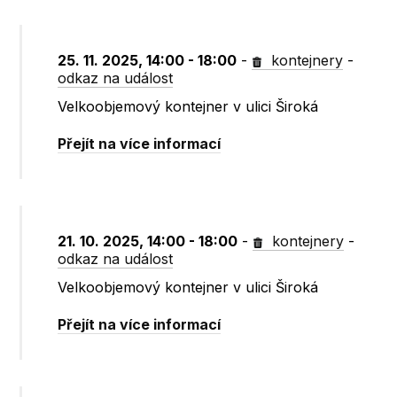
25. 11. 2025, 14:00 - 18:00
-
kontejnery
-
odkaz na událost
Velkoobjemový kontejner v ulici Široká
Přejít na více informací
21. 10. 2025, 14:00 - 18:00
-
kontejnery
-
odkaz na událost
Velkoobjemový kontejner v ulici Široká
Přejít na více informací