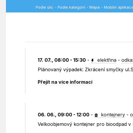
Podle ulic
-
Podle kategorií
-
Mapa
-
Mobilní aplikac
17. 07., 08:00 - 15:30
-
elektřina
-
odka
Plánovaný výpadek: Zkrácení smyčky ul.
Přejít na více informací
06. 06., 09:00 - 12:00
-
kontejnery
-
o
Velkoobjemový kontejner pro bioodpad v ul