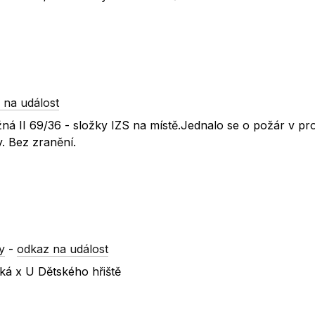
 na událost
á II 69/36 - složky IZS na místě.Jednalo se o požár v pr
. Bez zranění.
y
-
odkaz na událost
ská x U Dětského hřiště