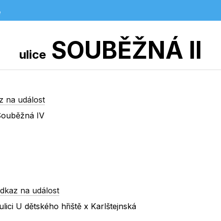
e
SOUBĚŽNÁ II
ulice
z na událost
Souběžná IV
dkaz na událost
ici U dětského hřiště x Karlštejnská