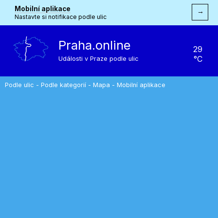
Mobilní aplikace
→
Nastavte si notifikace podle ulic
Praha.online
29
°C
Události v Praze podle ulic
Podle ulic
-
Podle kategorií
-
Mapa
-
Mobilní aplikace