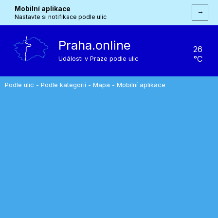
Mobilní aplikace
→
Nastavte si notifikace podle ulic
Praha.online
26
°C
Události v Praze podle ulic
Podle ulic
-
Podle kategorií
-
Mapa
-
Mobilní aplikace