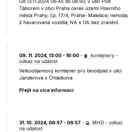
Od 13.11.2024 06:45 do 08:50; v ulici Pod
Táborem v obci Praha okres území Hlavního
města Prahy; čp. 17/4, Praha- Malešice; nehoda;
2 havarovaná vozidla; NA x OA bez zranění.
09. 11. 2024, 13:00 - 16:00
-
kontejnery
-
odkaz na událost
Velkoobjemový kontejner pro bioodpad v ulici
Janderova x Chládkova
Přejít na více informací
31. 10. 2024, 06:57 - 06:57
-
MHD
-
odkaz
na událost