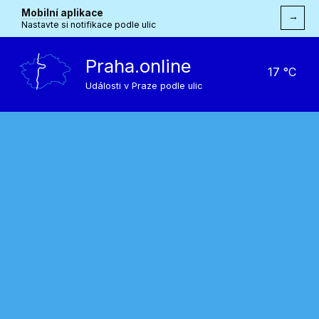
Mobilní aplikace
→
Nastavte si notifikace podle ulic
Praha.online
17 °C
Události v Praze podle ulic