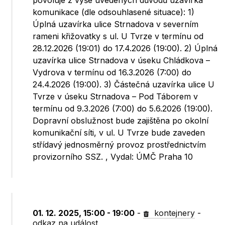
povoluje z výše uvedených důvodů uzavírka
komunikace (dle odsouhlasené situace): 1)
Úplná uzavírka ulice Strnadova v severním
rameni křižovatky s ul. U Tvrze v termínu od
28.12.2026 (19:01) do 17.4.2026 (19:00). 2) Úplná
uzavírka ulice Strnadova v úseku Chládkova –
Vydrova v termínu od 16.3.2026 (7:00) do
24.4.2026 (19:00). 3) Částečná uzavírka ulice U
Tvrze v úseku Strnadova – Pod Táborem v
termínu od 9.3.2026 (7:00) do 5.6.2026 (19:00).
Dopravní obslužnost bude zajištěna po okolní
komunikační síti, v ul. U Tvrze bude zaveden
střídavý jednosměrný provoz prostřednictvím
provizorního SSZ. , Vydal: ÚMČ Praha 10
01. 12. 2025, 15:00 - 19:00
-
kontejnery
-
odkaz na událost