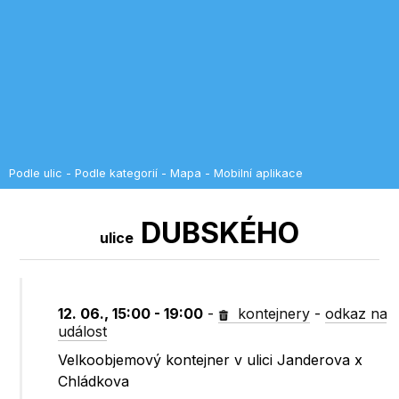
Podle ulic
-
Podle kategorií
-
Mapa
-
Mobilní aplikace
DUBSKÉHO
ulice
12. 06., 15:00 - 19:00
-
kontejnery
-
odkaz na
událost
Velkoobjemový kontejner v ulici Janderova x
Chládkova