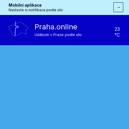
Mobilní aplikace
→
Nastavte si notifikace podle ulic
Praha.online
23
°C
Události v Praze podle ulic