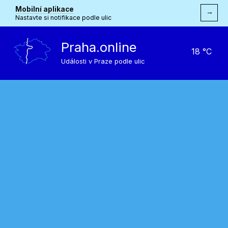
Mobilní aplikace
→
Nastavte si notifikace podle ulic
Praha.online
18 °C
Události v Praze podle ulic