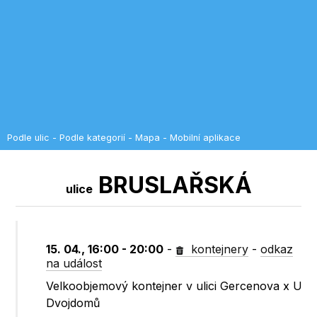
Podle ulic
-
Podle kategorií
-
Mapa
-
Mobilní aplikace
BRUSLAŘSKÁ
ulice
15. 04., 16:00 - 20:00
-
kontejnery
-
odkaz
na událost
Velkoobjemový kontejner v ulici Gercenova x U
Dvojdomů