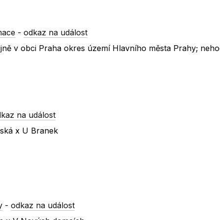
mace
-
odkaz na událost
tejně v obci Praha okres území Hlavního města Prahy; neho
kaz na událost
lská x U Branek
y
-
odkaz na událost