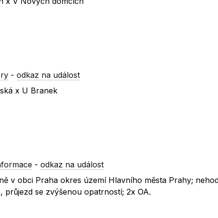
en x V Nových domcích
ry
-
odkaz na událost
lská x U Branek
nformace
-
odkaz na událost
tejně v obci Praha okres území Hlavního města Prahy; nehod
 průjezd se zvýšenou opatrností; 2x OA.