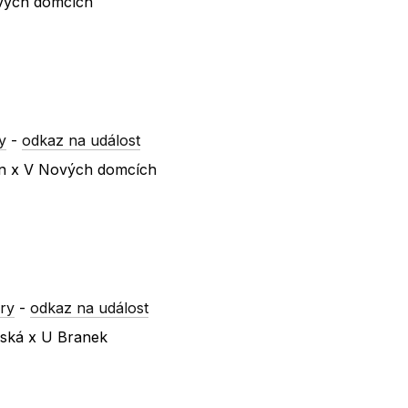
vých domcích
y
-
odkaz na událost
en x V Nových domcích
ry
-
odkaz na událost
lská x U Branek