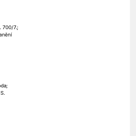
 700/7.;
anění
oda;
ZS.