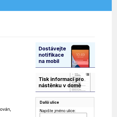
Dostávejte
notifikace
na mobil
Tisk informací pro
nástěnku v domě
Další ulice
zován,
Napište jméno ulice: