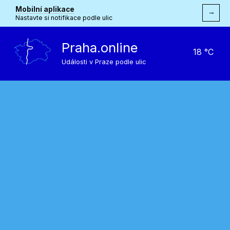
Mobilní aplikace
→
Nastavte si notifikace podle ulic
Praha.online
18 °C
Události v Praze podle ulic