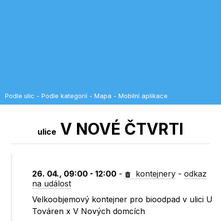
Podle ulic
-
Podle kategorií
-
Mapa
-
Mobilní aplikace
V NOVÉ ČTVRTI
ulice
26. 04., 09:00 - 12:00
-
kontejnery
-
odkaz
na událost
Velkoobjemový kontejner pro bioodpad v ulici U
Továren x V Nových domcích