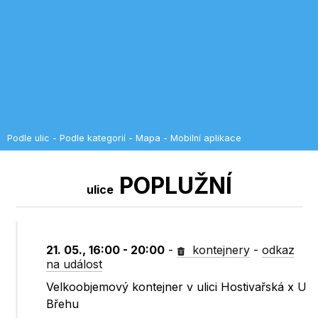
Podle ulic
-
Podle kategorií
-
Mapa
-
Mobilní aplikace
POPLUŽNÍ
ulice
21. 05., 16:00 - 20:00
-
kontejnery
-
odkaz
na událost
Velkoobjemový kontejner v ulici Hostivařská x U
Břehu