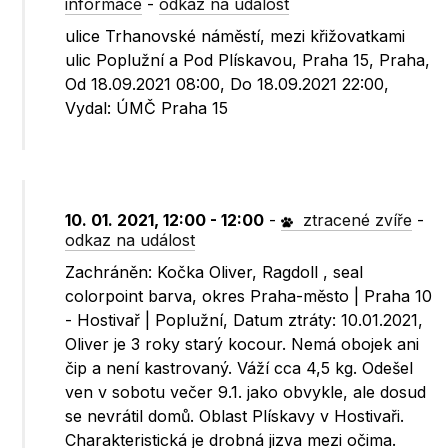
informace
-
odkaz na událost
ulice Trhanovské náměstí, mezi křižovatkami
ulic Poplužní a Pod Plískavou, Praha 15, Praha,
Od 18.09.2021 08:00, Do 18.09.2021 22:00,
Vydal: ÚMČ Praha 15
10. 01. 2021, 12:00 - 12:00
-
ztracené zvíře
-
odkaz na událost
Zachráněn: Kočka Oliver, Ragdoll , seal
colorpoint barva, okres Praha-město | Praha 10
- Hostivař | Poplužní, Datum ztráty: 10.01.2021,
Oliver je 3 roky starý kocour. Nemá obojek ani
čip a není kastrovaný. Váží cca 4,5 kg. Odešel
ven v sobotu večer 9.1. jako obvykle, ale dosud
se nevrátil domů. Oblast Plískavy v Hostivaři.
Charakteristická je drobná jizva mezi očima.