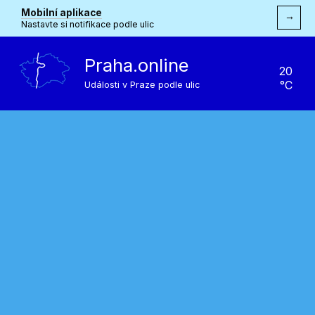
Mobilní aplikace
→
Nastavte si notifikace podle ulic
Praha.online
20
°C
Události v Praze podle ulic