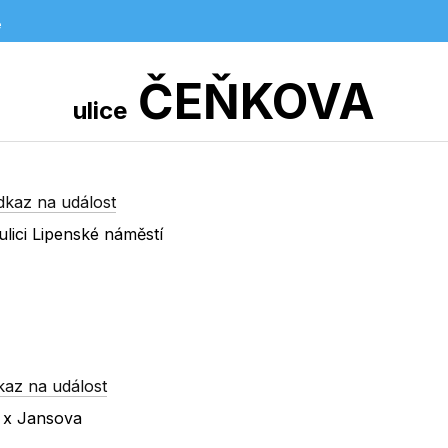
e
ČEŇKOVA
ulice
dkaz na událost
lici Lipenské náměstí
kaz na událost
á x Jansova