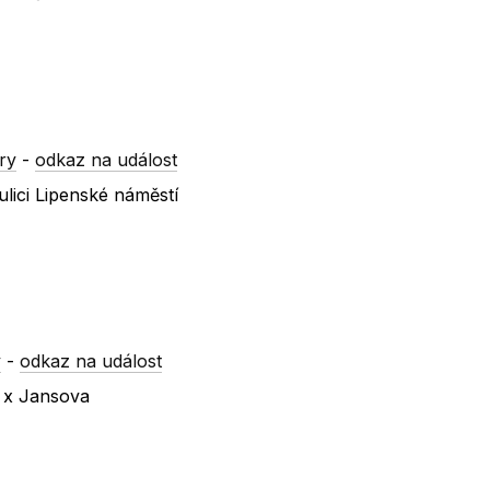
ry
-
odkaz na událost
lici Lipenské náměstí
y
-
odkaz na událost
á x Jansova