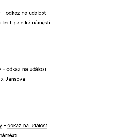
y
-
odkaz na událost
lici Lipenské náměstí
y
-
odkaz na událost
á x Jansova
y
-
odkaz na událost
 náměstí