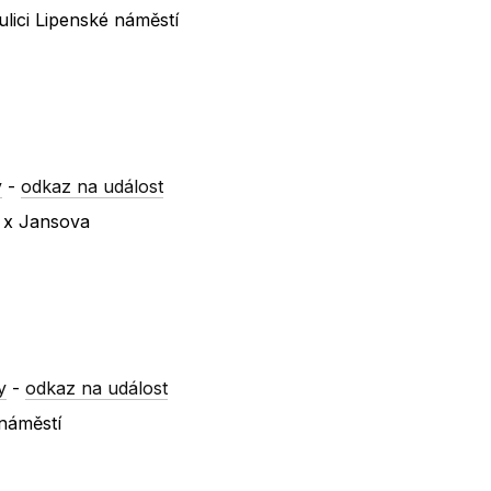
lici Lipenské náměstí
y
-
odkaz na událost
á x Jansova
y
-
odkaz na událost
 náměstí