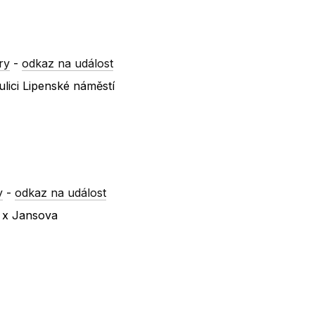
ry
-
odkaz na událost
lici Lipenské náměstí
y
-
odkaz na událost
á x Jansova