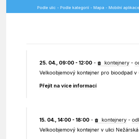
Podle ulic
-
Podle kategorií
-
Mapa
-
Mobilní aplikac
25. 04., 09:00 - 12:00
-
kontejnery
-
o
Velkoobjemový kontejner pro bioodpad v u
Přejít na více informací
15. 04., 14:00 - 18:00
-
kontejnery
-
od
Velkoobjemový kontejner v ulici Nežársk