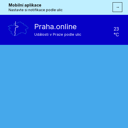
Mobilní aplikace
→
Nastavte si notifikace podle ulic
Praha.online
23
°C
Události v Praze podle ulic