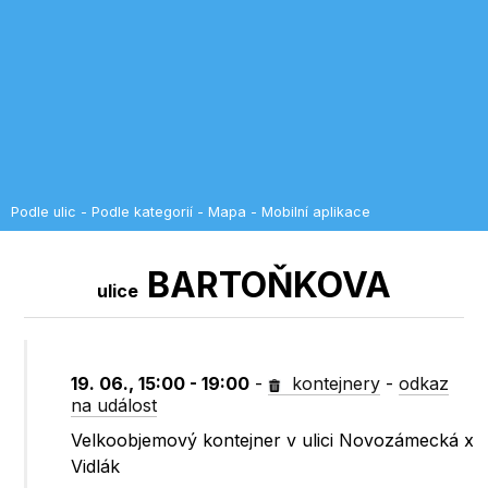
Podle ulic
-
Podle kategorií
-
Mapa
-
Mobilní aplikace
BARTOŇKOVA
ulice
19. 06., 15:00 - 19:00
-
kontejnery
-
odkaz
na událost
Velkoobjemový kontejner v ulici Novozámecká x
Vidlák