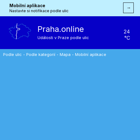
Mobilní aplikace
→
Nastavte si notifikace podle ulic
Praha.online
24
°C
Události v Praze podle ulic
Podle ulic
-
Podle kategorií
-
Mapa
-
Mobilní aplikace