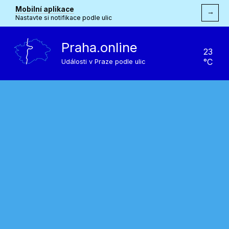
Mobilní aplikace
→
Nastavte si notifikace podle ulic
Praha.online
23
°C
Události v Praze podle ulic