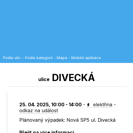
Podle ulic
-
Podle kategorií
-
Mapa
-
Mobilní aplikace
DIVECKÁ
ulice
25. 04. 2025, 10:00 - 14:00
-
elektřina
-
odkaz na událost
Plánovaný výpadek: Nová SP5 ul. Divecká
Přejít na více informací