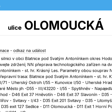
e
OLOMOUCKÁ
ulice
rmace
-
odkaz na událost
 silnici v obci Blatnice pod Svatým Antonínkem okres Hodo
vejte zdržení; NN přeprava technologického zařízen na d
 Antonínkem - st. hr. Krásný Les. Parametry obou souprav 
Přepravní trasa: Blatnice pod Svatým Antonínkem – st. hr. 
I/71 - Uherský Ostroh I/55 – Kunovice I/50 - Uherské Hradi
taré Město jih -D55 - III/43220 - I/55 - Spytihněv - Napajed
chod - D46 Exit 37 Hněvotín - D46 Exit 37 Slavonín - D35 -
ov - Svitavy - I/43 - D35 Exit 201 Svitavy - D35 – Litomyšl
D35 exit 127 Sedlice - D11 Olomoucká - D11 Exit 1 Horní P