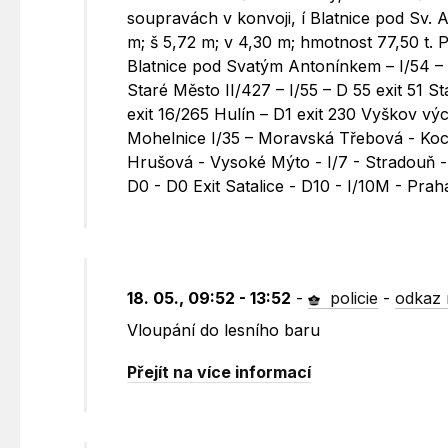
soupravách v konvoji, í Blatnice pod Sv.
m; š 5,72 m; v 4,30 m; hmotnost 77,50 t. 
Blatnice pod Svatým Antonínkem – I/54 – 
Staré Město II/427 – I/55 – D 55 exit 51 S
exit 16/265 Hulín – D1 exit 230 Vyškov vý
Mohelnice I/35 – Moravská Třebová - Koclíř
Hrušová - Vysoké Mýto - I/7 - Stradouň - 
D0 - D0 Exit Satalice - D10 - I/10M - Praha 
18. 05., 09:52 - 13:52
-
policie
-
odkaz 
Vloupání do lesního baru
Přejít na více informací