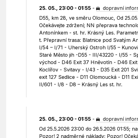
25. 05., 23:00 - 01:55
-
dopravní info
D55, km 28, ve směru Olomouc, Od 25.05.
Očekávejte zdržení; NN přeprava technolo
Antonínkem - st. hr. Krásný Les. Paramet
t. Přepravní trasa: Blatnice pod Svatým 
I/54 – I/71 - Uherský Ostroh I/55 – Kunovi
Staré Město jih -D55 - III/43220 - I/55 - 
východ - D46 Exit 37 Hněvotín - D46 Exit
Koclířov - Svitavy - I/43 - D35 Exit 201 S
exit 127 Sedlice - D11 Olomoucká - D11 Exi
II/601 - I/8 - D8 – Krásný Les st. hr.
25. 05., 23:00 - 01:55
-
dopravní info
Od 25.5.2026 23:00 do 26.5.2026 01:55; na
Pozor! 2 nadměrné náklady; Pozor! Očeká