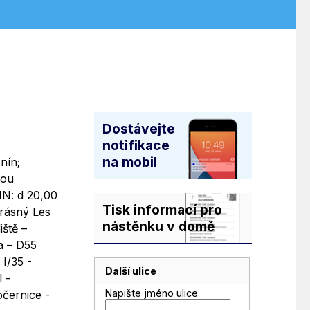
Dostávejte
notifikace
na mobil
nín;
vou
NN: d 20,00
Tisk informací pro
Krásný Les
nástěnku v domě
ště –
la – D55
 I/35 -
Další ulice
 -
Napište jméno ulice:
očernice -