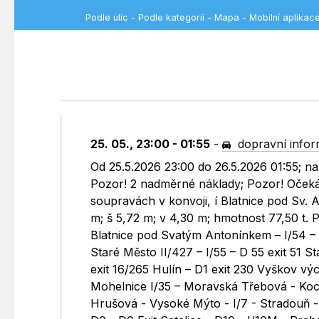
Podle ulic
-
Podle kategorií
-
Mapa
-
Mobilní aplikac
25. 05., 23:00 - 01:55
-
dopravní info
Od 25.5.2026 23:00 do 26.5.2026 01:55; na
Pozor! 2 nadměrné náklady; Pozor! Očeká
soupravách v konvoji, í Blatnice pod Sv.
m; š 5,72 m; v 4,30 m; hmotnost 77,50 t. 
Blatnice pod Svatým Antonínkem – I/54 – 
Staré Město II/427 – I/55 – D 55 exit 51 S
exit 16/265 Hulín – D1 exit 230 Vyškov vý
Mohelnice I/35 – Moravská Třebová - Koclíř
Hrušová - Vysoké Mýto - I/7 - Stradouň - 