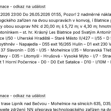
rmace
-
odkaz na událost
2026 23:00 Do 26.05.2026 01:55, Pozor! 2 nadměrné nákla
gického zařízen na dvou soupravách v konvoji, í Blatnice 
ry obou souprav NN: d 20,00 m; š 5,72 m; v 4,30 m; hmotn
Antonínkem – st. hr. Krásný Les Blatnice pod Svatým Anton
ce I/50 - Uherské Hradiště – Staré Město II/427 – I/55 – D 
Spytihněv - Napajedla – D55 exit 16/265 Hulín – D1 exit 230
 37 Slavonín - D35 - I/35 - Mohelnice I/35 – Moravská Tře
vitavy - D35 – Litomyšl - Hrušová - Vysoké Mýto - I/7 - Str
t 1 Horní Počernice - D0 - D0 Exit Satalice - D10 - I/10M -
rmace
-
odkaz na událost
 trase Lipník nad Bečvou - Mohelnice na silnicích 635, D35
vejte zdržení; NN přeprava technologického zařízen na d