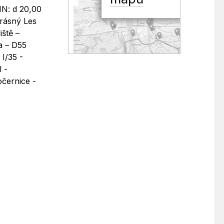
NN: d 20,00
Krásný Les
ště –
la – D55
 I/35 -
 -
očernice -