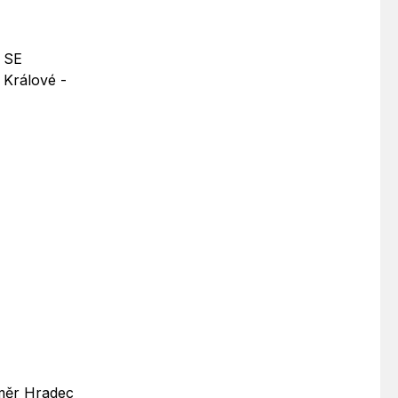
, SE
 Králové -
směr Hradec