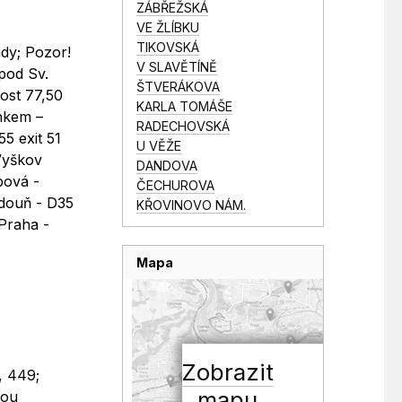
ZÁBŘEŽSKÁ
VE ŽLÍBKU
TIKOVSKÁ
dy; Pozor!
V SLAVĚTÍNĚ
pod Sv.
ŠTVERÁKOVA
ost 77,50
KARLA TOMÁŠE
ínkem –
RADECHOVSKÁ
55 exit 51
U VĚŽE
 Vyškov
DANDOVA
bová -
ČECHUROVA
adouň - D35
KŘOVINOVO NÁM.
 Praha -
Mapa
Zobrazit
, 449;
mapu
vou