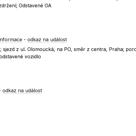
 zdržení; Odstavené OA
informace
-
odkaz na událost
11; sjezd z ul. Olomoucká, na PO, směr z centra, Praha; po
 odstavené vozidlo
-
odkaz na událost