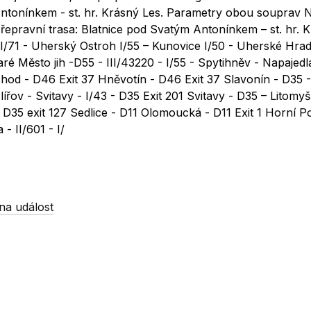
 Antonínkem - st. hr. Krásný Les. Parametry obou souprav 
Přepravní trasa: Blatnice pod Svatým Antonínkem – st. hr. 
I/71 - Uherský Ostroh I/55 – Kunovice I/50 - Uherské Hradi
taré Město jih -D55 - III/43220 - I/55 - Spytihněv - Napajed
chod - D46 Exit 37 Hněvotín - D46 Exit 37 Slavonín - D35 -
ov - Svitavy - I/43 - D35 Exit 201 Svitavy - D35 – Litomyšl
D35 exit 127 Sedlice - D11 Olomoucká - D11 Exit 1 Horní P
- II/601 - I/
na událost