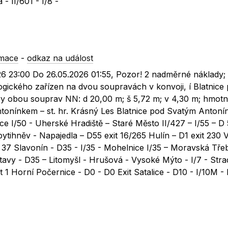
- II/601 - I/8 -
rmace
-
odkaz na událost
26 23:00 Do 26.05.2026 01:55, Pozor! 2 nadměrné náklady;
gického zařízen na dvou soupravách v konvoji, í Blatnice 
ry obou souprav NN: d 20,00 m; š 5,72 m; v 4,30 m; hmotn
Antonínkem – st. hr. Krásný Les Blatnice pod Svatým Anton
ce I/50 - Uherské Hradiště – Staré Město II/427 – I/55 – D 
Spytihněv - Napajedla – D55 exit 16/265 Hulín – D1 exit 230
 37 Slavonín - D35 - I/35 - Mohelnice I/35 – Moravská Tře
vitavy - D35 – Litomyšl - Hrušová - Vysoké Mýto - I/7 - Str
t 1 Horní Počernice - D0 - D0 Exit Satalice - D10 - I/10M -