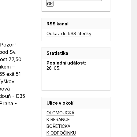
RSS kanál
Odkaz do RSS čtečky
 Pozor!
pod Sv.
Statistika
ost 77,50
Poslední událost:
ínkem –
26. 05.
55 exit 51
 Vyškov
bová -
adouň - D35
Ulice v okolí
 Praha -
OLOMOUCKÁ
K BERANCE
BOŘETICKÁ
K ODPOČINKU