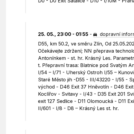
D0 - D0 Exit Satalice - D10 - I/10M - Praha 
25. 05., 23:00 - 01:55
-
dopravní info
D55, km 50.2, ve směru Zlín, Od 25.05.20
Očekávejte zdržení; NN přeprava technolo
Antonínkem - st. hr. Krásný Les. Paramet
t. Přepravní trasa: Blatnice pod Svatým 
I/54 – I/71 - Uherský Ostroh I/55 – Kunovi
Staré Město jih -D55 - III/43220 - I/55 - 
východ - D46 Exit 37 Hněvotín - D46 Exit
Koclířov - Svitavy - I/43 - D35 Exit 201 S
exit 127 Sedlice - D11 Olomoucká - D11 Exi
II/601 - I/8 - D8 – Krásný Les st. hr.