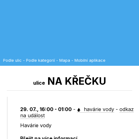
Podle ulic
-
Podle kategorií
-
Mapa
-
Mobilní aplikace
NA KŘEČKU
ulice
29. 07., 16:00 - 01:00
-
havárie vody
-
odkaz
na událost
Havárie vody
Přejít na více informací