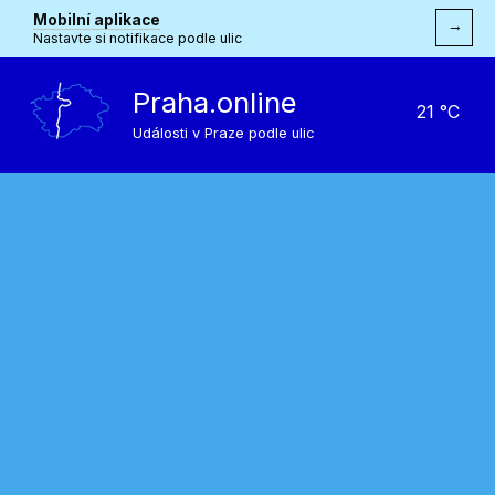
Mobilní aplikace
→
Nastavte si notifikace podle ulic
Praha.online
21 °C
Události v Praze podle ulic