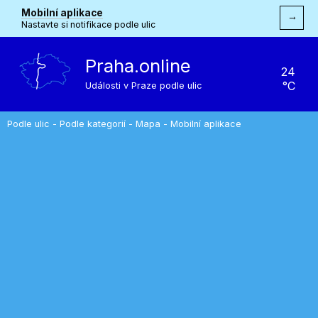
Mobilní aplikace
→
Nastavte si notifikace podle ulic
Praha.online
24
°C
Události v Praze podle ulic
Podle ulic
-
Podle kategorií
-
Mapa
-
Mobilní aplikace