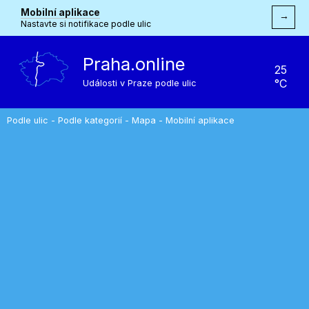
Mobilní aplikace
→
Nastavte si notifikace podle ulic
Praha.online
25
°C
Události v Praze podle ulic
Podle ulic
-
Podle kategorií
-
Mapa
-
Mobilní aplikace