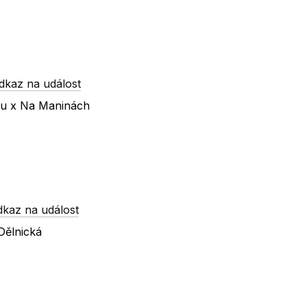
dkaz na událost
nu x Na Maninách
dkaz na událost
Dělnická