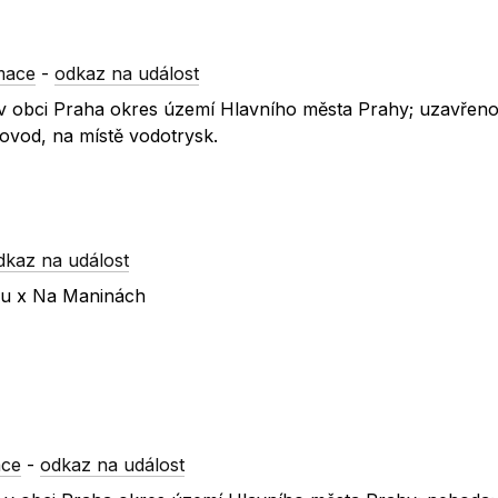
mace
-
odkaz na událost
í v obci Praha okres území Hlavního města Prahy; uzavřeno
ovod, na místě vodotrysk.
dkaz na událost
nu x Na Maninách
ace
-
odkaz na událost