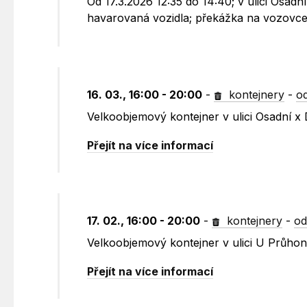
Od 17.3.2026 12:35 do 14:40; v ulici Osad
havarovaná vozidla; překážka na vozovce,
16. 03., 16:00 - 20:00
-
kontejnery
-
o
Velkoobjemový kontejner v ulici Osadní x 
Přejít na více informací
17. 02., 16:00 - 20:00
-
kontejnery
-
od
Velkoobjemový kontejner v ulici U Průho
Přejít na více informací