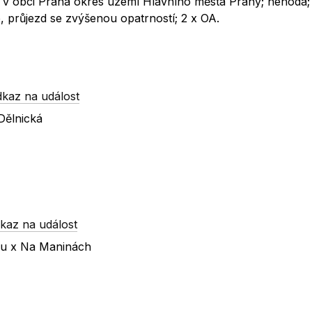
ní v obci Praha okres území Hlavního města Prahy; nehoda;
 průjezd se zvýšenou opatrností; 2 x OA.
dkaz na událost
Dělnická
kaz na událost
nu x Na Maninách