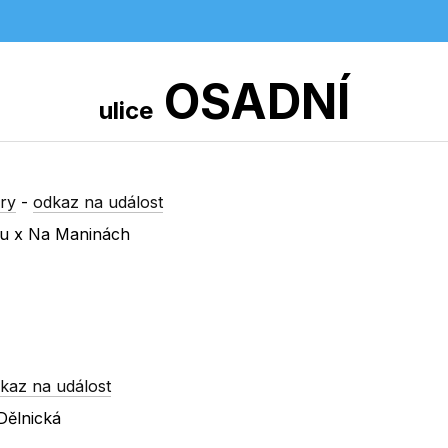
OSADNÍ
ulice
ry
-
odkaz na událost
nu x Na Maninách
kaz na událost
Dělnická