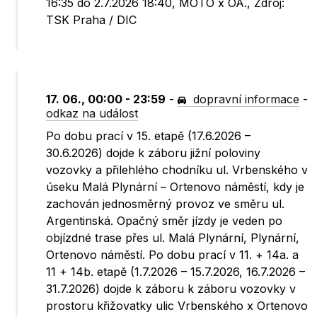
16:35 do 2.7.2026 18:40, MOTO x OA., Zdroj:
TSK Praha / DIC
17. 06., 00:00 - 23:59
-
dopravní informace
-
odkaz na událost
Po dobu prací v 15. etapě (17.6.2026 –
30.6.2026) dojde k záboru jižní poloviny
vozovky a přilehlého chodníku ul. Vrbenského v
úseku Malá Plynární – Ortenovo náměstí, kdy je
zachován jednosměrný provoz ve směru ul.
Argentinská. Opačný směr jízdy je veden po
objízdné trase přes ul. Malá Plynární, Plynární,
Ortenovo náměstí. Po dobu prací v 11. + 14a. a
11 + 14b. etapě (1.7.2026 – 15.7.2026, 16.7.2026 –
31.7.2026) dojde k záboru k záboru vozovky v
prostoru křižovatky ulic Vrbenského x Ortenovo