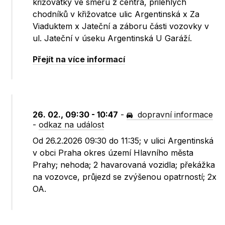
křižovatky ve směru z centra, přilehlých
chodníků v křižovatce ulic Argentinská x Za
Viaduktem x Jateční a záboru části vozovky v
ul. Jateční v úseku Argentinská U Garáží.
Přejít na více informací
26. 02., 09:30 - 10:47
-
dopravní informace
-
odkaz na událost
Od 26.2.2026 09:30 do 11:35; v ulici Argentinská
v obci Praha okres území Hlavního města
Prahy; nehoda; 2 havarovaná vozidla; překážka
na vozovce, průjezd se zvýšenou opatrností; 2x
OA.