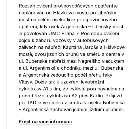
Rozsah cvičení protipovodňových opatření je
naplánován od Hlávkova mostu po Libeňský
most na celém úseku linie protipovodňového
opatření, kdy úsek Argentinská – Libeňský most
je povolován ÚMČ Praha 7. Pod dobu cvičení
dojde k záboru vozovky v autobusových
zálivech na nábřeží Kapitána Jaroše a Hlávkově
mostě, dvou jízdních pruhů ve směru z centra v
ul. Bubenské nábřeží mezi Negrelliho viaduktem
a ul. Argentinská a chodníku mezi ul. Bubenská
a Argentinská vedoucího podél břehu řeky
Vltavy. Dojde tak k uzavření levobřežní
cyklotrasy A1 s tím, že cyklisté jsou navádění na
pravobřežní cyklotrasu A2 přes Karlín. Průjezd
pro IAD je ve směru z centra v úseku Bubenská
– Argentinská zachován jedním jízdním pruhem.
Přejít na více informací