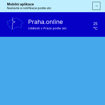
Mobilní aplikace
→
Nastavte si notifikace podle ulic
Praha.online
25
°C
Události v Praze podle ulic