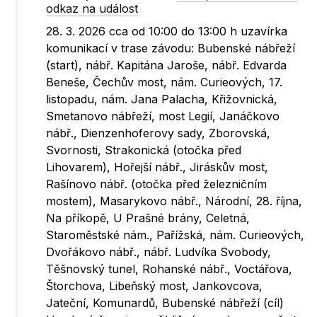
odkaz na událost
28. 3. 2026 cca od 10:00 do 13:00 h uzavírka
komunikací v trase závodu: Bubenské nábřeží
(start), nábř. Kapitána Jaroše, nábř. Edvarda
Beneše, Čechův most, nám. Curieových, 17.
listopadu, nám. Jana Palacha, Křižovnická,
Smetanovo nábřeží, most Legií, Janáčkovo
nábř., Dienzenhoferovy sady, Zborovská,
Svornosti, Strakonická (otočka před
Lihovarem), Hořejší nábř., Jiráskův most,
Rašínovo nábř. (otočka před železničním
mostem), Masarykovo nábř., Národní, 28. října,
Na příkopě, U Prašné brány, Celetná,
Staroměstské nám., Pařížská, nám. Curieových,
Dvořákovo nábř., nábř. Ludvíka Svobody,
Těšnovský tunel, Rohanské nábř., Voctářova,
Štorchova, Libeňský most, Jankovcova,
Jateční, Komunardů, Bubenské nábřeží (cíl)