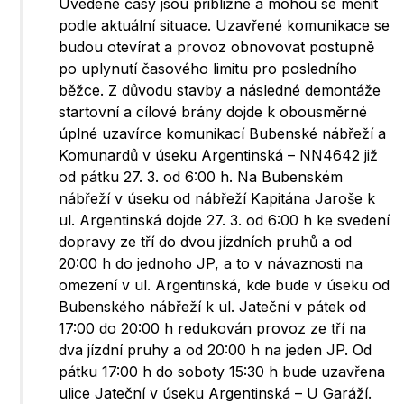
Uvedené časy jsou přibližné a mohou se měnit
podle aktuální situace. Uzavřené komunikace se
budou otevírat a provoz obnovovat postupně
po uplynutí časového limitu pro posledního
běžce. Z důvodu stavby a následné demontáže
startovní a cílové brány dojde k obousměrné
úplné uzavírce komunikací Bubenské nábřeží a
Komunardů v úseku Argentinská – NN4642 již
od pátku 27. 3. od 6:00 h. Na Bubenském
nábřeží v úseku od nábřeží Kapitána Jaroše k
ul. Argentinská dojde 27. 3. od 6:00 h ke svedení
dopravy ze tří do dvou jízdních pruhů a od
20:00 h do jednoho JP, a to v návaznosti na
omezení v ul. Argentinská, kde bude v úseku od
Bubenského nábřeží k ul. Jateční v pátek od
17:00 do 20:00 h redukován provoz ze tří na
dva jízdní pruhy a od 20:00 h na jeden JP. Od
pátku 17:00 h do soboty 15:30 h bude uzavřena
ulice Jateční v úseku Argentinská – U Garáží.