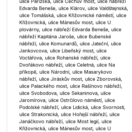
ulice Pařížská, ulice Čechův most, ulice nábřeží
Edvarda Beneše, ulice Klárov, ulice Valdštejnská,
ulice Tomášská, ulice Křižovnické náměstí, ulice
Křižovnická, ulice Mánesův most, ulice U
plovárny, ulice nábřeží Edvarda Beneše, ulice
nábřeží Kapitána Jaroše, ulice Bubenské
nábřeží, ulice Komunardů, ulice Jateční, ulice
Jankovcova, ulice Libeňský most, ulice
Voctářova, ulice Rohanské nábřeží, ulice
Dvořákovo nábřeží, ulice Celetná, ulice Na
příkopě, ulice Národní, ulice Masarykovo
nábřeží, ulice Jiráskův most, ulice Zborovská,
ulice Palackého most, ulice Rašínovo nábřeží,
ulice Svobodova, ulice Sekaninova, ulice
Jaromírova, ulice Ostrčilovo náměstí, ulice
Podolské nábřeží, ulice Lidická, ulice Svornosti,
ulice Strakonická, ulice Hořejší nábřeží, ulice
Janáčkovo nábřeží, ulice Most legií, ulice
Křižovnická, ulice Mánesův most, ulice U