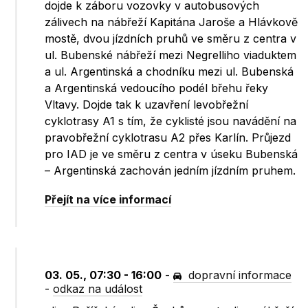
dojde k záboru vozovky v autobusových
zálivech na nábřeží Kapitána Jaroše a Hlávkově
mostě, dvou jízdních pruhů ve směru z centra v
ul. Bubenské nábřeží mezi Negrelliho viaduktem
a ul. Argentinská a chodníku mezi ul. Bubenská
a Argentinská vedoucího podél břehu řeky
Vltavy. Dojde tak k uzavření levobřežní
cyklotrasy A1 s tím, že cyklisté jsou navádění na
pravobřežní cyklotrasu A2 přes Karlín. Průjezd
pro IAD je ve směru z centra v úseku Bubenská
– Argentinská zachován jedním jízdním pruhem.
Přejít na více informací
03. 05., 07:30 - 16:00
-
dopravní informace
-
odkaz na událost