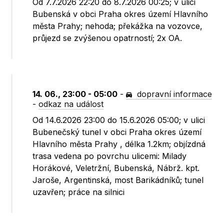
Od 7.7.2026 22:20 do 8.7.2026 00:25; v ulici
Bubenská v obci Praha okres území Hlavního
města Prahy; nehoda; překážka na vozovce,
průjezd se zvýšenou opatrností; 2x OA.
14. 06., 23:00 - 05:00
-
dopravní informace
-
odkaz na událost
Od 14.6.2026 23:00 do 15.6.2026 05:00; v ulici
Bubenečský tunel v obci Praha okres území
Hlavního města Prahy , délka 1.2km; objízdná
trasa vedena po povrchu ulicemi: Milady
Horákové, Veletržní, Bubenská, Nábrž. kpt.
Jaroše, Argentinská, most Barikádníků; tunel
uzavřen; práce na silnici