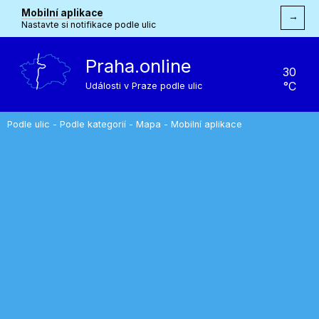
Mobilní aplikace
→
Nastavte si notifikace podle ulic
Praha.online
30
°C
Události v Praze podle ulic
Podle ulic
-
Podle kategorií
-
Mapa
-
Mobilní aplikace