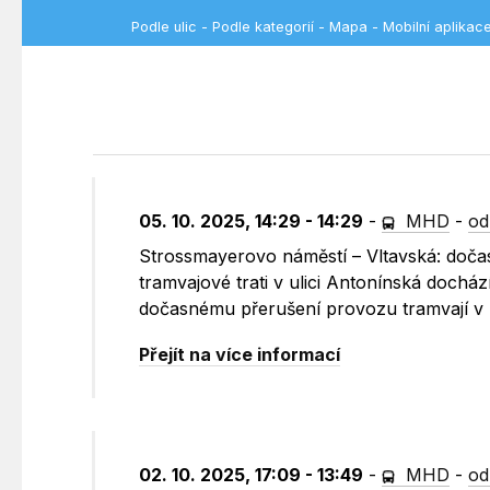
Podle ulic
-
Podle kategorií
-
Mapa
-
Mobilní aplikac
05. 10. 2025, 14:29 - 14:29
-
MHD
-
od
Strossmayerovo náměstí – Vltavská: dočas
tramvajové trati v ulici Antonínská dochází
dočasnému přerušení provozu tramvají v 
Přejít na více informací
02. 10. 2025, 17:09 - 13:49
-
MHD
-
od