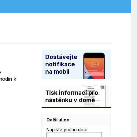
Dostávejte
notifikace
na mobil
y
 hodin k
Tisk informací pro
nástěnku v domě
Další ulice
Napište jméno ulice: