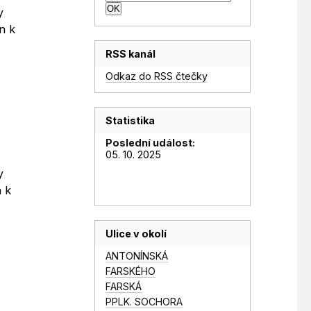
y
n k
RSS kanál
Odkaz do RSS čtečky
Statistika
Poslední událost:
05. 10. 2025
y
n k
Ulice v okolí
ANTONÍNSKÁ
FARSKÉHO
FARSKÁ
PPLK. SOCHORA