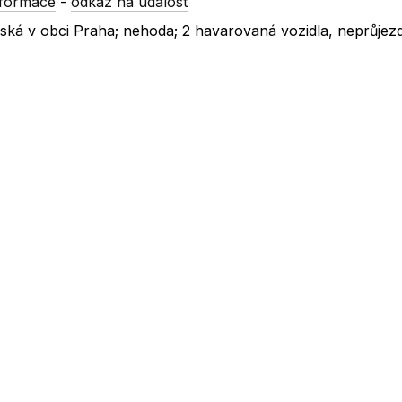
nformace
-
odkaz na událost
nínská v obci Praha; nehoda; 2 havarovaná vozidla, neprůjez