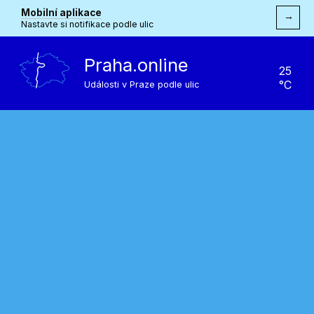
Mobilní aplikace
→
Nastavte si notifikace podle ulic
Praha.online
25
°C
Události v Praze podle ulic