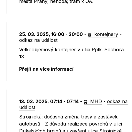
města Prahy; nehoda; tram x OA.
25. 03. 2025, 16:00 - 20:00
-
kontejnery
-
odkaz na událost
Velkoobjemový kontejner v ulici Pplk. Sochora
13
Přejít na více informací
13. 03. 2025, 07:14 - 07:14
-
MHD
-
odkaz na
událost
Strojnická: dočasná změna trasy a zastávek
autobusů - Z důvodu realizace povrchů v ulici
Dukelských hrdinů a uzavření ulice Strojnické