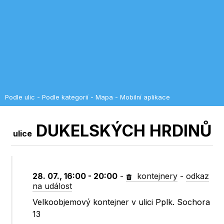
Podle ulic
-
Podle kategorií
-
Mapa
-
Mobilní aplikace
DUKELSKÝCH HRDINŮ
ulice
28. 07., 16:00 - 20:00
-
kontejnery
-
odkaz
na událost
Velkoobjemový kontejner v ulici Pplk. Sochora
13