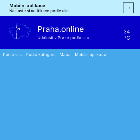
Mobilní aplikace
→
Nastavte si notifikace podle ulic
Praha.online
34
°C
Události v Praze podle ulic
Podle ulic
-
Podle kategorií
-
Mapa
-
Mobilní aplikace