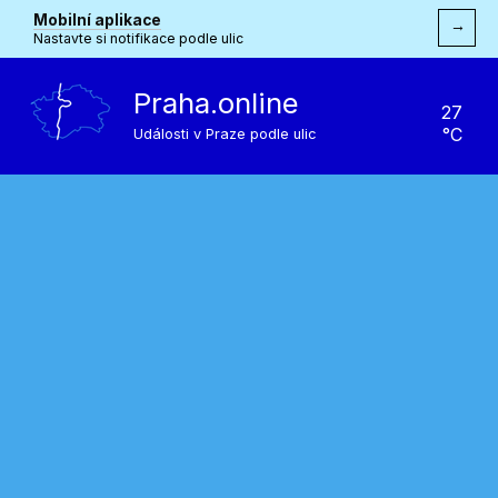
Mobilní aplikace
→
Nastavte si notifikace podle ulic
Praha.online
27
°C
Události v Praze podle ulic