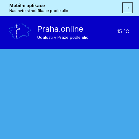
Mobilní aplikace
→
Nastavte si notifikace podle ulic
Praha.online
15 °C
Události v Praze podle ulic