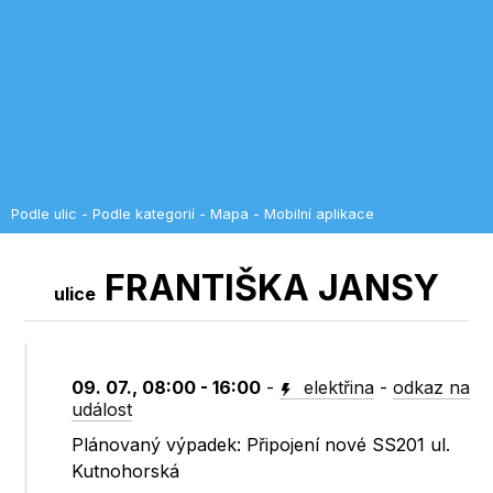
Podle ulic
-
Podle kategorií
-
Mapa
-
Mobilní aplikace
FRANTIŠKA JANSY
ulice
09. 07., 08:00 - 16:00
-
elektřina
-
odkaz na
událost
Plánovaný výpadek: Připojení nové SS201 ul.
Kutnohorská