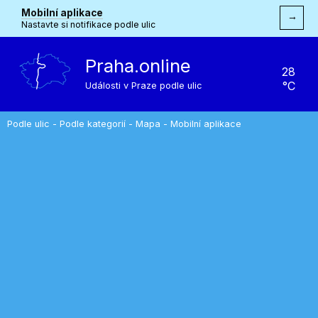
Mobilní aplikace
→
Nastavte si notifikace podle ulic
Praha.online
28
°C
Události v Praze podle ulic
Podle ulic
-
Podle kategorií
-
Mapa
-
Mobilní aplikace