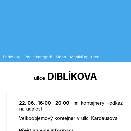
Podle ulic
-
Podle kategorií
-
Mapa
-
Mobilní aplikace
DIBLÍKOVA
ulice
22. 06., 16:00 - 20:00
-
kontejnery
-
odkaz
na událost
Velkoobjemový kontejner v ulici Kardausova
Přejít na více informací