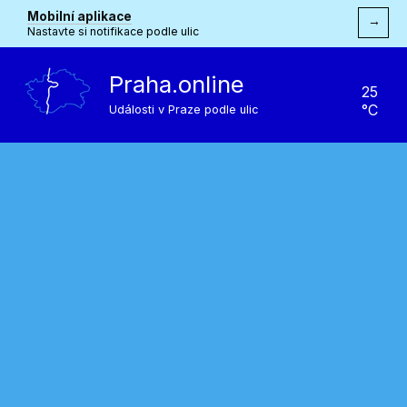
Mobilní aplikace
→
Nastavte si notifikace podle ulic
Praha.online
25
°C
Události v Praze podle ulic