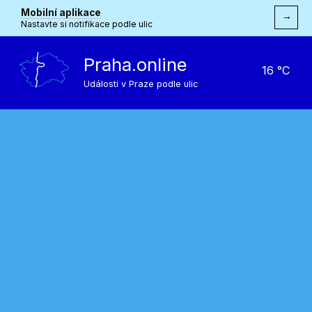
Mobilní aplikace
→
Nastavte si notifikace podle ulic
Praha.online
16 °C
Události v Praze podle ulic