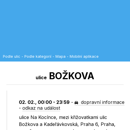
Podle ulic
-
Podle kategorií
-
Mapa
-
Mobilní aplikace
BOŽKOVA
ulice
02. 02., 00:00 - 23:59
-
dopravní informace
-
odkaz na událost
ulice Na Kocínce, mezi křižovatkami ulic
Božkova a Kadeřávkovská, Praha 6, Praha,