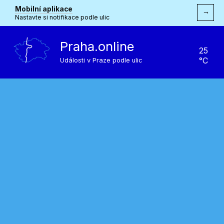
Mobilní aplikace
→
Nastavte si notifikace podle ulic
Praha.online
25
°C
Události v Praze podle ulic