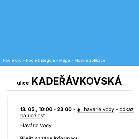
Podle ulic
-
Podle kategorií
-
Mapa
-
Mobilní aplikace
KADEŘÁVKOVSKÁ
ulice
13. 05., 10:00 - 23:00
-
havárie vody
-
odkaz
na událost
Havárie vody
Přejít na více informací