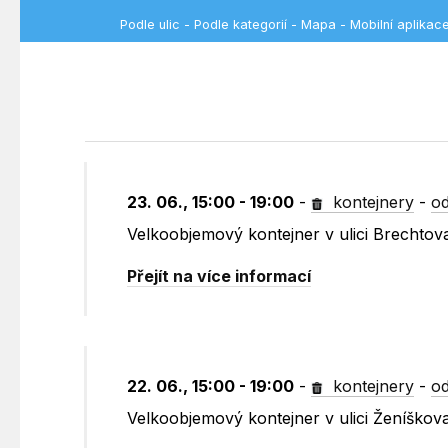
Podle ulic
-
Podle kategorií
-
Mapa
-
Mobilní aplikac
23. 06., 15:00 - 19:00
-
kontejnery
-
od
Velkoobjemový kontejner v ulici Brechtov
Přejít na více informací
22. 06., 15:00 - 19:00
-
kontejnery
-
od
Velkoobjemový kontejner v ulici Ženíškov