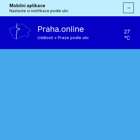
Mobilní aplikace
→
Nastavte si notifikace podle ulic
Praha.online
27
°C
Události v Praze podle ulic