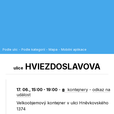
Podle ulic
-
Podle kategorií
-
Mapa
-
Mobilní aplikace
HVIEZDOSLAVOVA
ulice
17. 06., 15:00 - 19:00
-
kontejnery
-
odkaz na
událost
Velkoobjemový kontejner v ulici Hněvkovského
1374