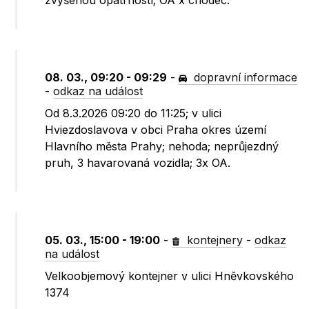
zvýšenou opatrností; OA x chodec.
08. 03., 09:20 - 09:29
-
dopravní informace
-
odkaz na událost
Od 8.3.2026 09:20 do 11:25; v ulici
Hviezdoslavova v obci Praha okres území
Hlavního města Prahy; nehoda; neprůjezdný
pruh, 3 havarovaná vozidla; 3x OA.
05. 03., 15:00 - 19:00
-
kontejnery
-
odkaz
na událost
Velkoobjemový kontejner v ulici Hněvkovského
1374