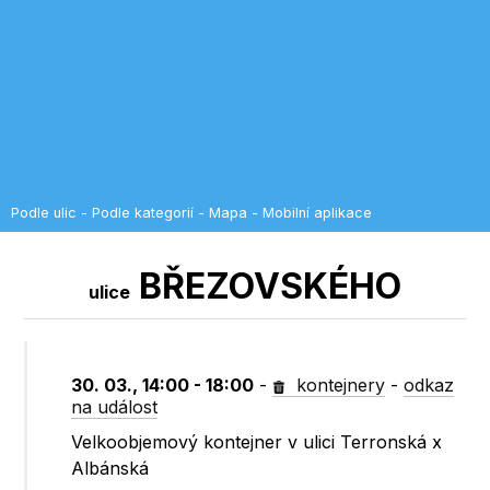
Podle ulic
-
Podle kategorií
-
Mapa
-
Mobilní aplikace
BŘEZOVSKÉHO
ulice
30. 03., 14:00 - 18:00
-
kontejnery
-
odkaz
na událost
Velkoobjemový kontejner v ulici Terronská x
Albánská