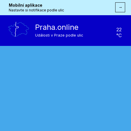
Mobilní aplikace
→
Nastavte si notifikace podle ulic
Praha.online
22
°C
Události v Praze podle ulic